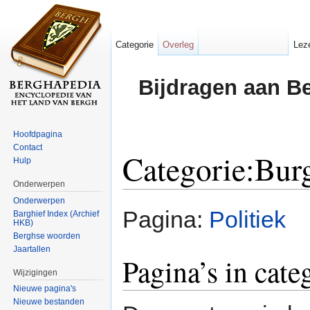
Categorie
Overleg
Lez
Bijdragen aan B
Hoofdpagina
Contact
Categorie:Bur
Hulp
Onderwerpen
Ga naar:
navigatie
,
zoeken
Onderwerpen
Pagina:
Politiek
Barghief Index (Archief
HKB)
Berghse woorden
Jaartallen
Pagina’s in cat
Wijzigingen
Nieuwe pagina's
Nieuwe bestanden