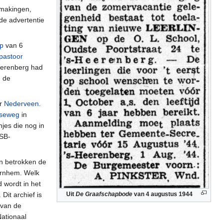
dmakingen,
de advertentie
p
van 6
pastoor
eerenberg had
n de
er
Nederveen
.
rseweg
in
jes die nog in
NSB-
en betrokken de
Arnhem. Welk
 wordt in het
Dit archief is
Uit
De Graafschapbode
van 4 augustus 1944
 van de
Nationaal