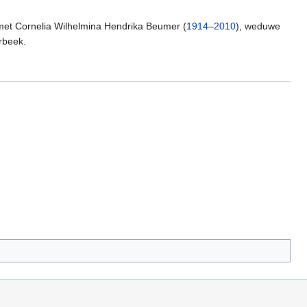
 met Cornelia Wilhelmina Hendrika Beumer (
1914
–
2010
), weduwe
rbeek.