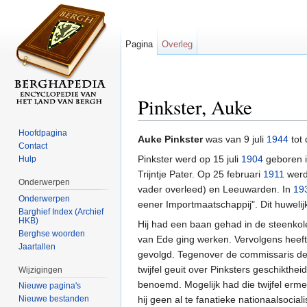
Pagina
Overleg
Pinkster, Auke
Ga naar:
navigatie
,
zoeken
Hoofdpagina
Auke Pinkster
was van 9 juli
1944
tot
Contact
Pinkster werd op 15 juli
1904
geboren i
Hulp
Trijntje Pater. Op 25 februari
1911
werd
Onderwerpen
vader overleed) en Leeuwarden. In
19
Onderwerpen
eener Importmaatschappij". Dit huwelij
Barghief Index (Archief
HKB)
Hij had een baan gehad in de steenkol
Berghse woorden
van Ede ging werken. Vervolgens heeft 
Jaartallen
gevolgd. Tegenover de commissaris d
twijfel geuit over Pinksters geschikthe
Wijzigingen
benoemd. Mogelijk had die twijfel erme
Nieuwe pagina's
hij geen al te fanatieke nationaalsociali
Nieuwe bestanden