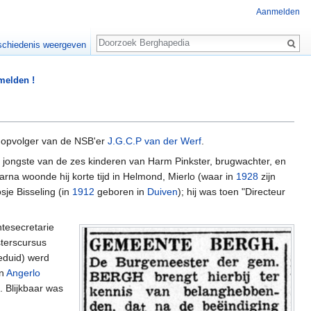
Aanmelden
Zoeken
chiedenis weergeven
 melden !
e opvolger van de NSB'er
J.G.C.P van der Werf
.
jongste van de zes kinderen van Harm Pinkster, brugwachter, en
na woonde hij korte tijd in Helmond, Mierlo (waar in
1928
zijn
je Bisseling (in
1912
geboren in
Duiven
); hij was toen "Directeur
tesecretarie
terscursus
eduid) werd
an
Angerlo
. Blijkbaar was