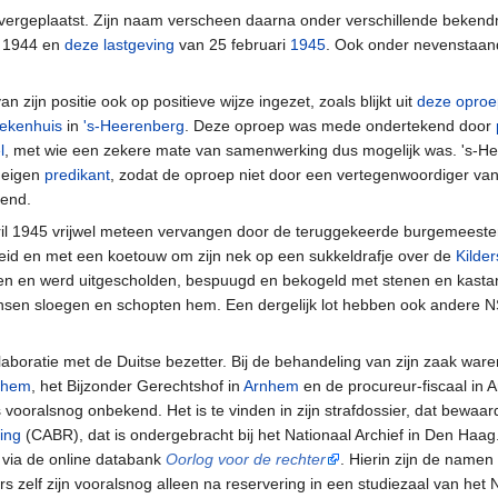
 overgeplaatst. Zijn naam verscheen daarna onder verschillende beken
r 1944 en
deze lastgeving
van 25 februari
1945
. Ook onder nevenstaan
 zijn positie ook op positieve wijze ingezet, zoals blijkt uit
deze oproe
ekenhuis
in
's-Heerenberg
. Deze oproep was mede ondertekend door
l
, met wie een zekere mate van samenwerking dus mogelijk was. 's-H
 eigen
predikant
, zodat de oproep niet door een vertegenwoordiger va
kend.
pril 1945 vrijwel meteen vervangen door de teruggekeerde burgemeest
boeid en met een koetouw om zijn nek op een sukkeldrafje over de
Kilde
en en werd uitgescholden, bespuugd en bekogeld met stenen en kastan
sen sloegen en schopten hem. Een dergelijk lot hebben ook andere 
llaboratie met de Duitse bezetter. Bij de behandeling van zijn zaak war
chem
, het Bijzonder Gerechtshof in
Arnhem
en de procureur-fiscaal in 
vooralsnog onbekend. Het is te vinden in zijn strafdossier, dat bewaard
ing
(CABR), dat is ondergebracht bij het Nationaal Archief in Den Haag. 
via de online databank
Oorlog voor de rechter
. Hierin zijn de namen
s zelf zijn vooralsnog alleen na reservering in een studiezaal van het 