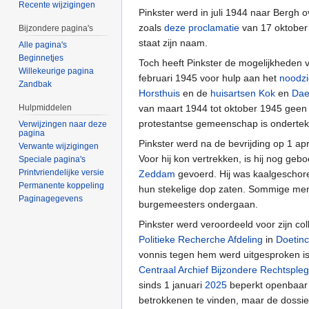
Recente wijzigingen
Pinkster werd in juli 1944 naar Bergh
zoals
deze proclamatie
van 17 oktobe
Bijzondere pagina's
staat zijn naam.
Alle pagina's
Beginnetjes
Toch heeft Pinkster de mogelijkheden van
Willekeurige pagina
februari 1945 voor hulp aan het
noodzi
Zandbak
Horsthuis
en de
huisartsen
Kok
en
Dae
Hulpmiddelen
van maart 1944 tot oktober 1945 geen
protestantse gemeenschap is onderte
Verwijzingen naar deze
pagina
Pinkster werd na de bevrijding op 1 a
Verwante wijzigingen
Voor hij kon vertrekken, is hij nog ge
Speciale pagina's
Printvriendelijke versie
Zeddam
gevoerd. Hij was kaalgeschor
Permanente koppeling
hun stekelige dop zaten. Sommige men
Paginagegevens
burgemeesters ondergaan.
Pinkster werd veroordeeld voor zijn co
Politieke Recherche Afdeling
in
Doetin
vonnis tegen hem werd uitgesproken is 
Centraal Archief Bijzondere Rechtspleg
sinds 1 januari
2025
beperkt openbaar 
betrokkenen te vinden, maar de dossier