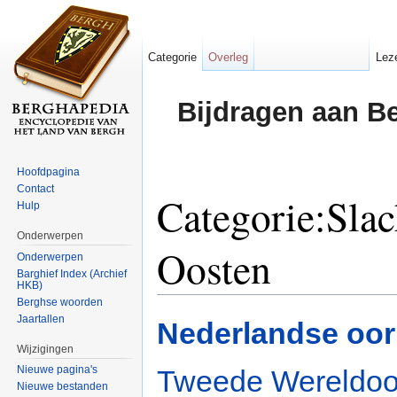
Categorie
Overleg
Lez
Bijdragen aan B
Hoofdpagina
Contact
Categorie:Slach
Hulp
Onderwerpen
Oosten
Onderwerpen
Barghief Index (Archief
HKB)
Ga naar:
navigatie
,
zoeken
Berghse woorden
Jaartallen
Nederlandse oor
Wijzigingen
Nieuwe pagina's
Tweede Wereldoo
Nieuwe bestanden