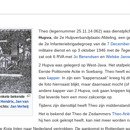
Theo (legernummer 25.11.14.062) was dienstplicht
Hupva
, de 2e Hulpverbandplaats-Afdeling, een 
de 2e Infanteriebrigadegroep van de
7 December-
militaire dienst en op 3 oktober 1946 met de
Tege
zat ook 6 RVA met
Jo Berendsen
en
Welske Jans
2 Hupva was gelegerd op West-Java. Het stafpelo
Eerste Politionele Actie in Soebang. Theo heeft e
was
kapper
. In zijn een "kapperszaak" kreeg hij 
de foto hiernaast blijkt, maar daarnaast mocht (of
andere kapper van 2 Hupva, ook gaan knippen bij
 enkele bekende
Dat leverde hem een mooi zakcentje op.
 Hendrix
,
Jan van
Tijdens zijn diensttijd heeft Theo zijn middensta
rechts:
Jan Verheij
Het is bekend dat Theo de Zedammers
Theo Arië
hij hen ook geknipt heeft, kan niet meer worden 
de
Kota Inten
naar Nederland vertrokken. De aankomst in Rotterdam wa