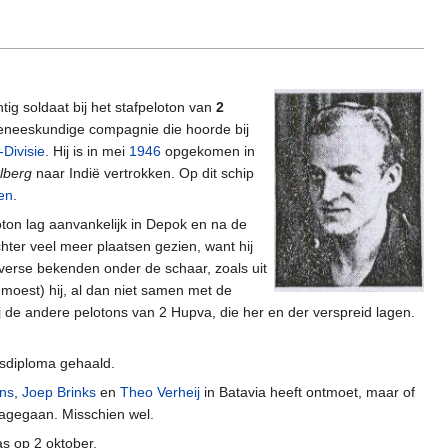
ig soldaat bij het stafpeloton van
2
geneeskundige compagnie die hoorde bij
Divisie
. Hij is in mei
1946
opgekomen in
lberg
naar Indië vertrokken. Op dit schip
en
.
ton lag aanvankelijk in Depok en na de
chter veel meer plaatsen gezien, want hij
diverse bekenden onder de schaar, zoals uit
 moest) hij, al dan niet samen met de
 de andere pelotons van 2 Hupva, die her en der verspreid lagen.
ndsdiploma gehaald.
ns
,
Joep Brinks
en
Theo Verheij
in Batavia heeft ontmoet, maar of
nagegaan. Misschien wel.
s op 2 oktober.