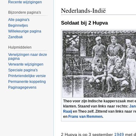
Recente wijzigingen
Nederlands-Indië
Bijzondere pagina's
Alle pagina's
Soldaat bij 2 Hupva
Beginnetjes
Willekeurige pagina
Zandbak
Hulpmiddelen
Verwijzingen naar deze
pagina
Verwante wijzigingen
Speciale pagina's
Printvriendelijke versie
Permanente koppeling
Paginagegevens
Theo voor zijn Indische kapperszaak met
klanten. Staand van links naar rechts:
Jan
Raaij
en Theo zelf. Zittend van links naar 
en
Frans van Remmen
.
2 Hupva is op 3 september
1949
met 