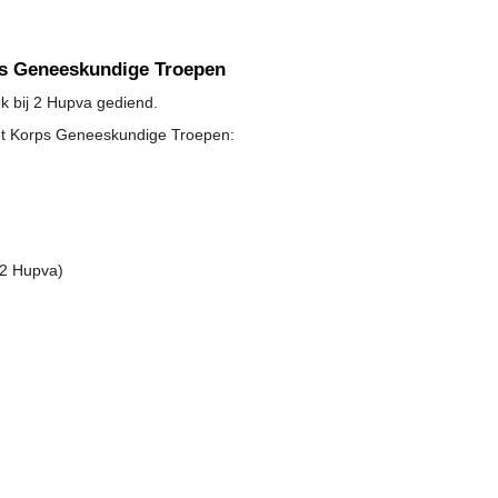
ps Geneeskundige Troepen
k bij 2 Hupva gediend.
et Korps Geneeskundige Troepen:
42 Hupva)