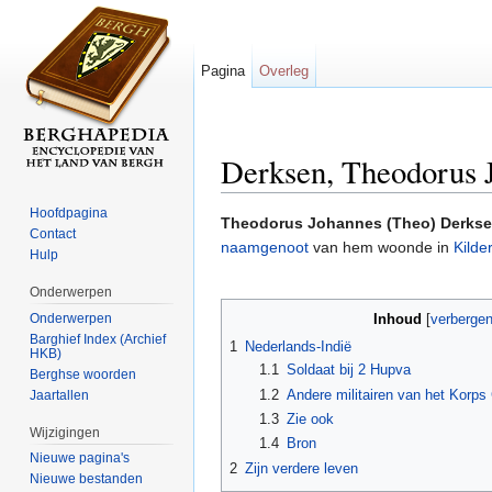
Pagina
Overleg
Derksen, Theodorus 
Ga naar:
navigatie
,
zoeken
Hoofdpagina
Theodorus Johannes (Theo) Derks
Contact
naamgenoot
van hem woonde in
Kilder
Hulp
Onderwerpen
Onderwerpen
Inhoud
[
verberge
Barghief Index (Archief
1
Nederlands-Indië
HKB)
1.1
Soldaat bij 2 Hupva
Berghse woorden
1.2
Andere militairen van het Korp
Jaartallen
1.3
Zie ook
Wijzigingen
1.4
Bron
Nieuwe pagina's
2
Zijn verdere leven
Nieuwe bestanden