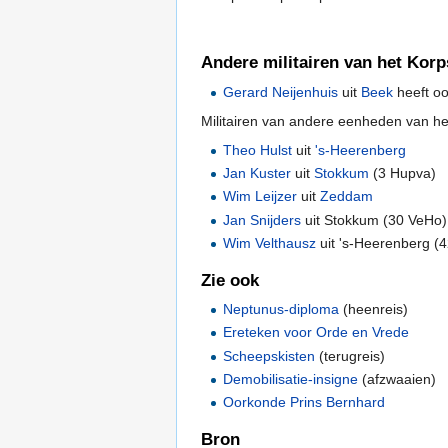
Andere militairen van het Kor
Gerard Neijenhuis
uit
Beek
heeft oo
Militairen van andere eenheden van h
Theo Hulst
uit
's-Heerenberg
Jan Kuster
uit
Stokkum
(3 Hupva)
Wim Leijzer
uit
Zeddam
Jan Snijders
uit Stokkum (30 VeHo)
Wim Velthausz
uit 's-Heerenberg (
Zie ook
Neptunus-diploma
(heenreis)
Ereteken voor Orde en Vrede
Scheepskisten
(terugreis)
Demobilisatie-insigne
(afzwaaien)
Oorkonde Prins Bernhard
Bron