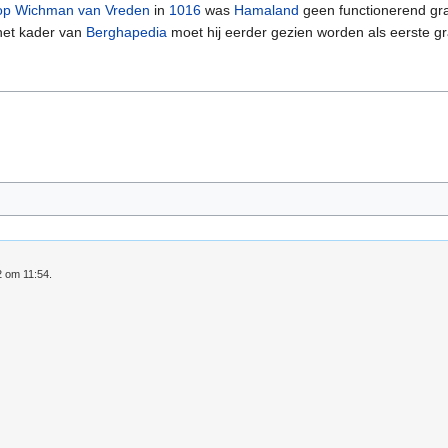
op Wichman van Vreden
in
1016
was
Hamaland
geen functionerend gra
het kader van
Berghapedia
moet hij eerder gezien worden als eerste gr
2 om 11:54.