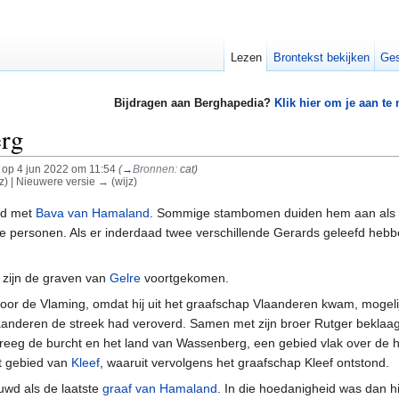
Lezen
Brontekst bekijken
Ges
Bijdragen aan Berghapedia?
Klik hier om je aan te
rg
op 4 jun 2022 om 11:54
(
→
Bronnen:
cat
)
jz) | Nieuwere versie → (wijz)
wd met
Bava van Hamaland
. Sommige stambomen duiden hem aan als Ger
wee personen. Als er inderdaad twee verschillende Gerards geleefd he
 zijn de graven van
Gelre
voortgekomen.
 voor de Vlaming, omdat hij uit het graafschap Vlaanderen kwam, mogelij
nderen de streek had veroverd. Samen met zijn broer Rutger beklaagde hi
eg de burcht en het land van Wassenberg, een gebied vlak over de h
t gebied van
Kleef
, waaruit vervolgens het graafschap Kleef ontstond.
wd als de laatste
graaf van Hamaland
. In die hoedanigheid was dan h