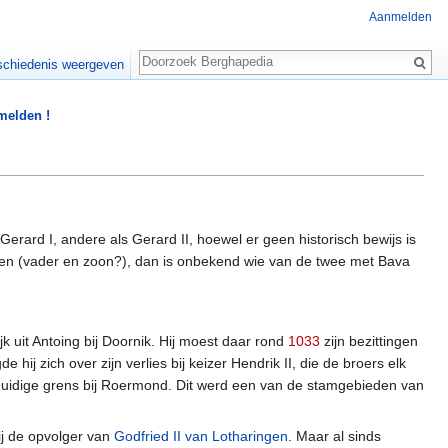
Aanmelden
Zoeken
chiedenis weergeven
 melden !
ard I, andere als Gerard II, hoewel er geen historisch bewijs is
bben (vader en zoon?), dan is onbekend wie van de twee met Bava
k uit Antoing bij Doornik. Hij moest daar rond
1033
zijn bezittingen
j zich over zijn verlies bij keizer Hendrik II, die de broers elk
uidige grens bij Roermond. Dit werd een van de stamgebieden van
ij de opvolger van
Godfried II van Lotharingen
. Maar al sinds