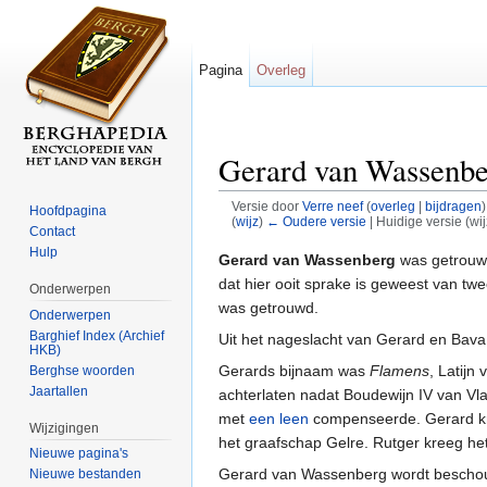
Pagina
Overleg
Gerard van Wassenbe
Versie door
Verre neef
(
overleg
|
bijdragen
)
Hoofdpagina
(
wijz
)
← Oudere versie
| Huidige versie (wi
Contact
Ga naar:
navigatie
,
zoeken
Hulp
Gerard van Wassenberg
was getrou
dat hier ooit sprake is geweest van t
Onderwerpen
was getrouwd.
Onderwerpen
Barghief Index (Archief
Uit het nageslacht van Gerard en Bava
HKB)
Gerards bijnaam was
Flamens
, Latijn
Berghse woorden
Jaartallen
achterlaten nadat Boudewijn IV van Vlaa
met
een leen
compenseerde. Gerard kre
Wijzigingen
het graafschap Gelre. Rutger kreeg he
Nieuwe pagina's
Gerard van Wassenberg wordt beschou
Nieuwe bestanden