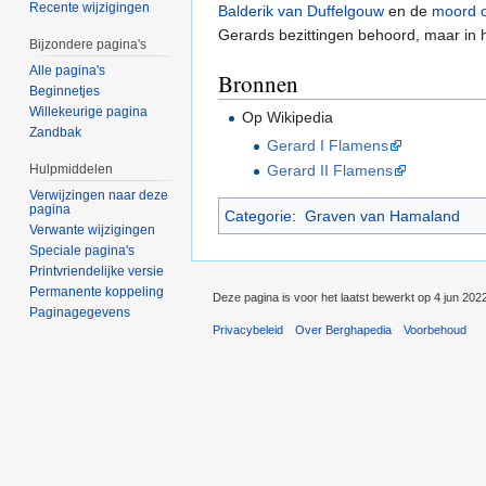
Recente wijzigingen
Balderik van Duffelgouw
en de
moord 
Gerards bezittingen behoord, maar in 
Bijzondere pagina's
Alle pagina's
Bronnen
Beginnetjes
Willekeurige pagina
Op Wikipedia
Zandbak
Gerard I Flamens
Hulpmiddelen
Gerard II Flamens
Verwijzingen naar deze
pagina
Categorie
:
Graven van Hamaland
Verwante wijzigingen
Speciale pagina's
Printvriendelijke versie
Permanente koppeling
Deze pagina is voor het laatst bewerkt op 4 jun 202
Paginagegevens
Privacybeleid
Over Berghapedia
Voorbehoud