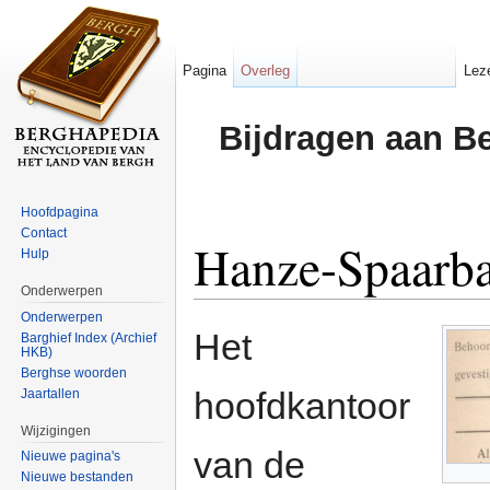
Pagina
Overleg
Lez
Bijdragen aan B
Hoofdpagina
Contact
Hanze-Spaarb
Hulp
Onderwerpen
Ga naar:
navigatie
,
zoeken
Onderwerpen
Het
Barghief Index (Archief
HKB)
Berghse woorden
hoofdkantoor
Jaartallen
Wijzigingen
van de
Nieuwe pagina's
Nieuwe bestanden