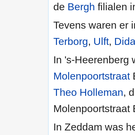
de
Bergh
filialen 
Tevens waren er in
Terborg
,
Ulft
,
Did
In 's-Heerenberg 
Molenpoortstraat
B
Theo Holleman
, 
Molenpoortstraat
In Zeddam was het