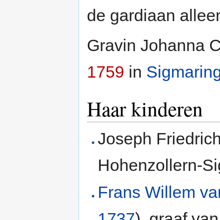
de gardiaan allee
Gravin Johanna Ca
1759
in
Sigmarin
Haar kinderen
Joseph Friedrich
Hohenzollern-S
Frans Willem va
1737
), graaf va