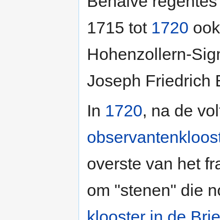
Behalve regentes
1715 tot
1720
ook
Hohenzollern-Sig
Joseph Friedrich 
In
1720
, na de vo
observantenkloos
overste van het f
om "stenen" die no
klooster in de Br