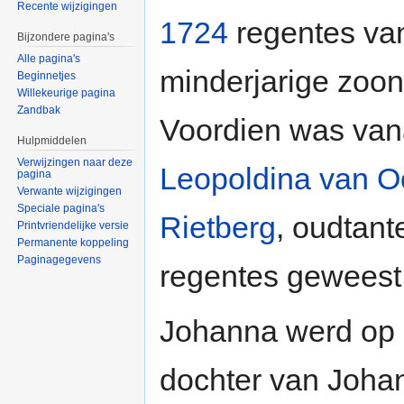
Recente wijzigingen
1724
regentes v
Bijzondere pagina's
Alle pagina's
minderjarige zoo
Beginnetjes
Willekeurige pagina
Zandbak
Voordien was va
Hulpmiddelen
Verwijzingen naar deze
Leopoldina van Oo
pagina
Verwante wijzigingen
Speciale pagina's
Rietberg
, oudtant
Printvriendelijke versie
Permanente koppeling
Paginagegevens
regentes geweest
Johanna werd op 
dochter van Johan