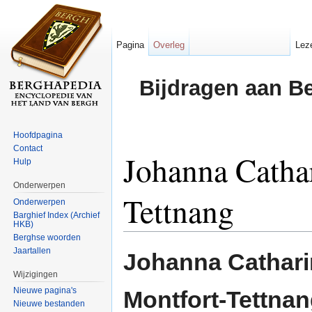
Pagina
Overleg
Lez
Bijdragen aan B
Hoofdpagina
Contact
Johanna Cathar
Hulp
Onderwerpen
Tettnang
Onderwerpen
Barghief Index (Archief
HKB)
Ga naar:
navigatie
,
zoeken
Berghse woorden
Jaartallen
Johanna Catharin
Wijzigingen
Nieuwe pagina's
Montfort-Tettna
Nieuwe bestanden