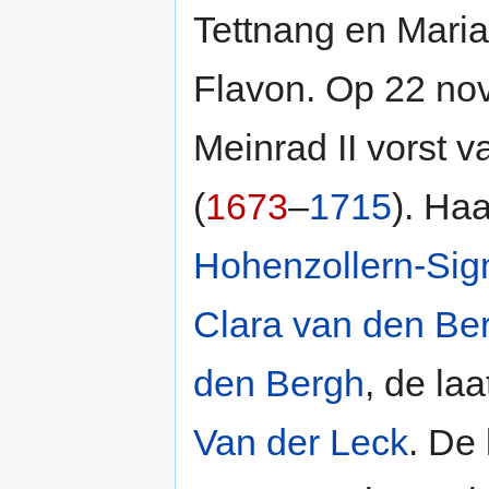
Tettnang en Maria
Flavon. Op 22 n
Meinrad II vorst 
(
1673
–
1715
). Ha
Hohenzollern-Sig
Clara van den Be
den Bergh
, de la
Van der Leck
. De 