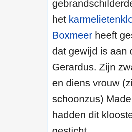
gebrandschilderd
het
karmelietenkl
Boxmeer
heeft g
dat gewijd is aan 
Gerardus. Zijn zw
en diens vrouw (zi
schoonzus) Made
hadden dit kloost
gesticht.