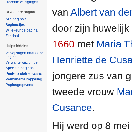
Recente wijzigingen
van
Albert van de
Bijzondere pagina's
Alle pagina's
door zijn huwelijk
Beginnetjes
Willekeurige pagina
Zandbak
1660
met
Maria T
Hulpmiddelen
Verwijzingen naar deze
Henriëtte de Cus
pagina
Verwante wijzigingen
Speciale pagina's
jongere zus van g
Printvriendelijke versie
Permanente koppeling
Paginagegevens
tweede vrouw
Mad
Cusance
.
Hij werd op 8 me