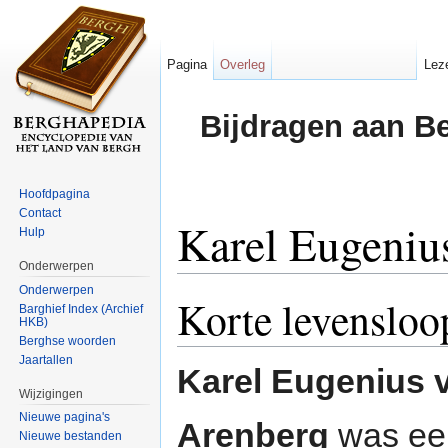
Pagina
Overleg
Lez
Bijdragen aan B
Hoofdpagina
Contact
Karel Eugeniu
Hulp
Onderwerpen
Ga naar:
navigatie
,
zoeken
Onderwerpen
Korte levensloo
Barghief Index (Archief
HKB)
Berghse woorden
Jaartallen
Karel Eugenius 
Wijzigingen
Nieuwe pagina's
Arenberg
was ee
Nieuwe bestanden