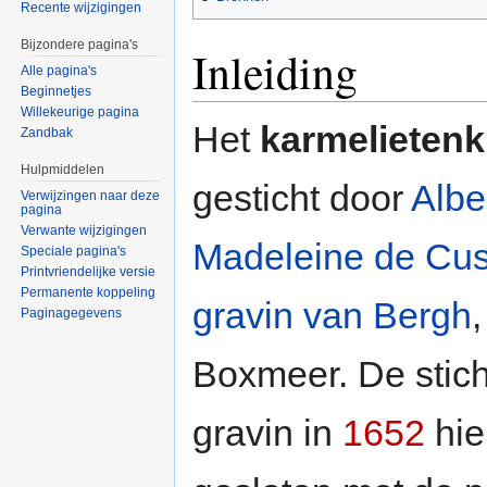
Recente wijzigingen
Bijzondere pagina's
Inleiding
Alle pagina's
Beginnetjes
Willekeurige pagina
Het
karmelietenk
Zandbak
Hulpmiddelen
gesticht door
Albe
Verwijzingen naar deze
pagina
Verwante wijzigingen
Madeleine de Cu
Speciale pagina's
Printvriendelijke versie
Permanente koppeling
gravin van Bergh
Paginagegevens
Boxmeer. De stich
gravin in
1652
hie