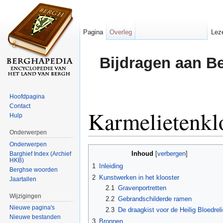
Pagina
Overleg
Lez
Bijdragen aan B
Hoofdpagina
Contact
Karmelietenkl
Hulp
Onderwerpen
Ga naar:
navigatie
,
zoeken
Onderwerpen
Inhoud
Barghief Index (Archief
[
verbergen
]
HKB)
1
Inleiding
Berghse woorden
2
Kunstwerken in het klooster
Jaartallen
2.1
Gravenportretten
Wijzigingen
2.2
Gebrandschilderde ramen
Nieuwe pagina's
2.3
De draagkist voor de Heilig Bloedrel
Nieuwe bestanden
3
Bronnen