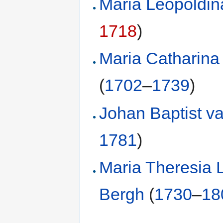
Maria Leopoldin
1718
)
Maria Catharina
(
1702
–
1739
)
Johan Baptist v
1781
)
Maria Theresia 
Bergh
(
1730
–
18