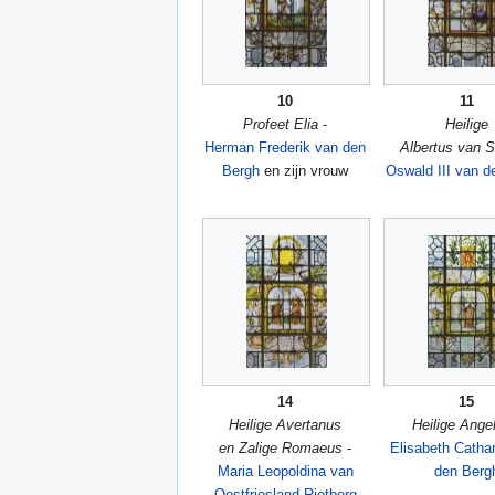
10
11
Profeet Elia
-
Heilige
Herman Frederik van den
Albertus van Si
Bergh
en zijn vrouw
Oswald III van d
14
15
Heilige Avertanus
Heilige Ange
en Zalige Romaeus
-
Elisabeth Catha
Maria Leopoldina van
den Berg
Oostfriesland-Rietberg