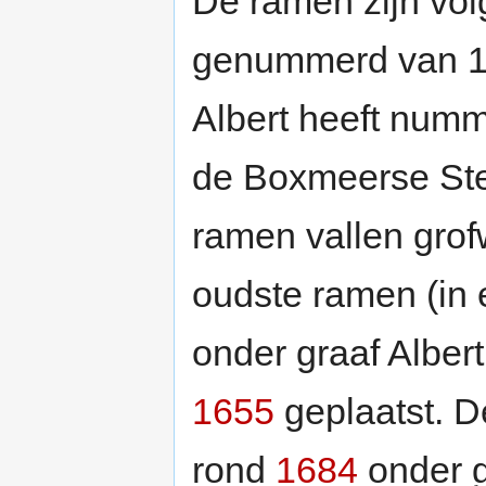
De ramen zijn vo
genummerd van 1 
Albert heeft numm
de Boxmeerse Stee
ramen vallen grof
oudste ramen (in 
onder graaf Alber
1655
geplaatst. D
rond
1684
onder g