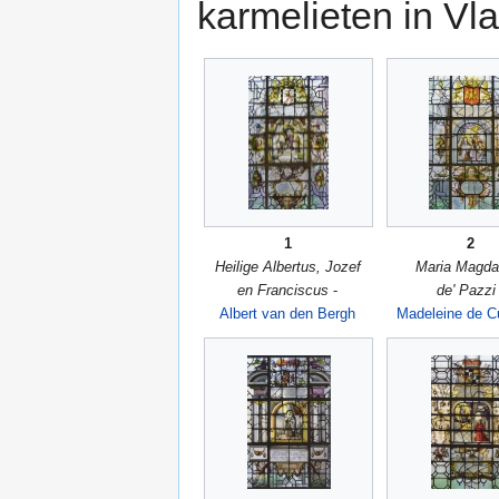
karmelieten in Vla
1
2
Heilige Albertus, Jozef
Maria Magda
en Franciscus
-
de' Pazzi
Albert van den Bergh
Madeleine de 