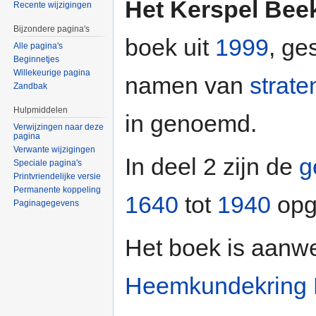
Het Kerspel Beek
Recente wijzigingen
Bijzondere pagina's
boek uit
1999
, ge
Alle pagina's
Beginnetjes
Willekeurige pagina
namen van
strate
Zandbak
Hulpmiddelen
in genoemd.
Verwijzingen naar deze
pagina
Verwante wijzigingen
In deel 2 zijn de
g
Speciale pagina's
Printvriendelijke versie
Permanente koppeling
1640
tot
1940
opg
Paginagegevens
Het boek is aanw
Heemkundekring 