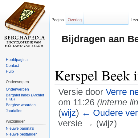
Pagina
Overleg
Lez
Bijdragen aan B
Hoofdpagina
Contact
Kerspel Beek 
Hulp
Onderwerpen
Versie door
Verre n
Onderwerpen
Barghief Index (Archief
HKB)
om 11:26
(interne li
Berghse woorden
(
wijz
)
← Oudere ver
Jaartallen
versie → (wijz)
Wijzigingen
Nieuwe pagina's
Ga naar:
navigatie
,
zoeken
Nieuwe bestanden