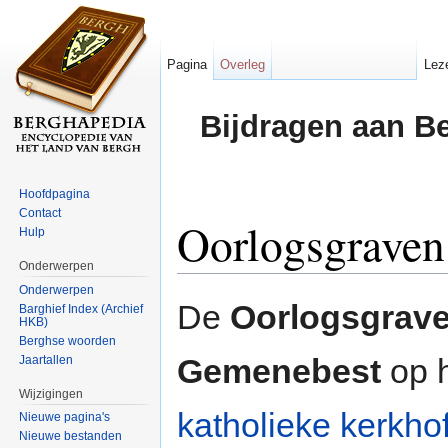
Pagina
Overleg
Lez
Bijdragen aan B
Hoofdpagina
Contact
Oorlogsgraven
Hulp
Onderwerpen
Ga naar:
navigatie
,
zoeken
Onderwerpen
De
Oorlogsgrave
Barghief Index (Archief
HKB)
Berghse woorden
Gemenebest
op 
Jaartallen
Wijzigingen
katholieke kerkho
Nieuwe pagina's
Nieuwe bestanden