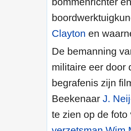
bommenrichter en
boordwerktuigku
Clayton
en waar
De bemanning va
militaire eer doo
begrafenis zijn 
Beekenaar
J. Nei
te zien op de fot
verzetsman
Wim 