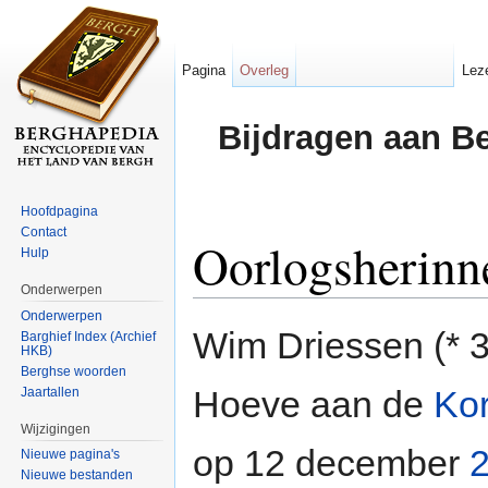
Pagina
Overleg
Lez
Bijdragen aan B
Hoofdpagina
Contact
Oorlogsherinn
Hulp
Onderwerpen
Ga naar:
navigatie
,
zoeken
Onderwerpen
Wim Driessen (* 
Barghief Index (Archief
HKB)
Berghse woorden
Hoeve aan de
Ko
Jaartallen
Wijzigingen
op 12 december
Nieuwe pagina's
Nieuwe bestanden