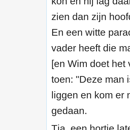
kon en hij lag daa
zien dan zijn hoo
En een witte parac
vader heeft die m
[en Wim doet het v
toen: "Deze man i
liggen en kom er n
gedaan.
Tja, een hortje la