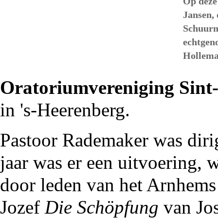
Op deze
Jansen
,
Schuurm
echtgen
Holleman
Oratoriumvereniging Sint
in
's-Heerenberg
.
Pastoor Rademaker
was
diri
jaar was er een uitvoering, 
door leden van het Arnhems
Jozef
Die Schöpfung
van Jos