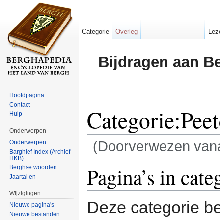
Categorie
Overleg
Lez
Bijdragen aan B
Hoofdpagina
Contact
Categorie:Peet
Hulp
Onderwerpen
(Doorverwezen van
Onderwerpen
Barghief Index (Archief
HKB)
Ga naar:
navigatie
,
zoeken
Pagina’s in cate
Berghse woorden
Jaartallen
Wijzigingen
Deze categorie be
Nieuwe pagina's
Nieuwe bestanden