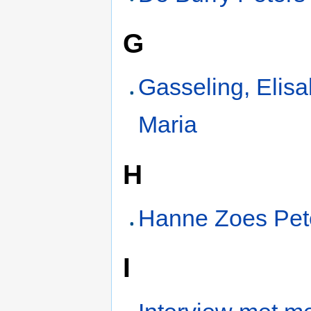
G
Gasseling, Elis
Maria
H
Hanne Zoes Pet
I