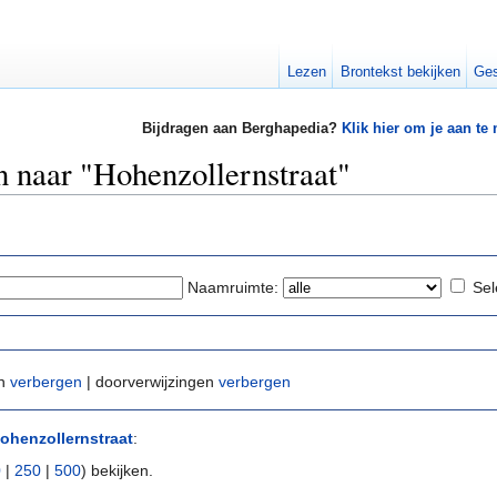
Lezen
Brontekst bekijken
Ges
Bijdragen aan Berghapedia?
Klik hier om je aan te
n naar "Hohenzollernstraat"
Naamruimte:
Sel
en
verbergen
| doorverwijzingen
verbergen
ohenzollernstraat
:
0
|
250
|
500
) bekijken.