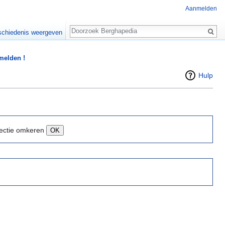
Aanmelden
Zoeken
chiedenis weergeven
 melden !
Hulp
ectie omkeren