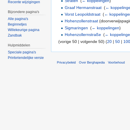
Straten
‎
(
← koppelingen
)
Recente wijzigingen
Graaf Hermanstraat
‎
(
← koppeling
Bijzondere pagina's
Vorst Leopoldstraat
‎
(
← koppelinge
Alle pagina's
Hohenzollenstraat
(doorverwijspagi
Beginnetjes
Sigmaringen
‎
(
← koppelingen
)
Willekeurige pagina
Hohenzollernstraße
‎
(
← koppeling
Zandbak
(vorige 50 | volgende 50) (
20
|
50
|
10
Hulpmiddelen
Speciale pagina's
Printvriendelijke versie
Privacybeleid
Over Berghapedia
Voorbehoud