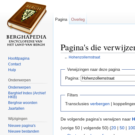
Pagina
Overleg
Pagina's die verwijze
←
Hohenzollernstraat
Hoofdpagina
Ga naar:
navigatie
,
zoeken
Contact
Verwijzingen naar deze pagina
Hulp
Pagina:
Onderwerpen
Onderwerpen
Barghief Index (Archief
Filters
HKB)
Berghse woorden
Transclusies
verbergen
| koppeling
Jaartallen
Wijzigingen
De volgende pagina's verwijzen naar
H
Nieuwe pagina's
(vorige 50 | volgende 50) (
20
|
50
|
10
Nieuwe bestanden