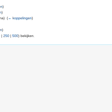
en
)
n
)
na) ‎
(
← koppelingen
)
en
)
0
|
250
|
500
) bekijken.