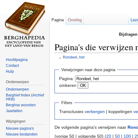
Pagina
Overleg
Lez
Bijdragen
Pagina's die verwijzen 
←
Rondeel, het
Hoofdpagina
Ga naar:
navigatie
,
zoeken
Contact
Verwijzingen naar deze pagina
Hulp
Pagina:
Onderwerpen
omkeren
Onderwerpen
Barghief Index (Archief
HKB)
Filters
Berghse woorden
Jaartallen
Transclusies
verbergen
| koppelingen
ve
Wijzigingen
De volgende pagina's verwijzen naar
Rond
Nieuwe pagina's
Nieuwe bestanden
(vorige 50 | volgende 50) (
20
|
50
|
100
|
2