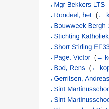
Mgr Bekkers LTS
‎
Rondeel, het
‎
(
← k
Bouwweek Bergh 
Stichting Katholie
Short Stirling EF3
Page, Victor
‎
(
← k
Bod, Rens
‎
(
← kop
Gerritsen, Andrea
Sint Martinusschoo
Sint Martinusschoo