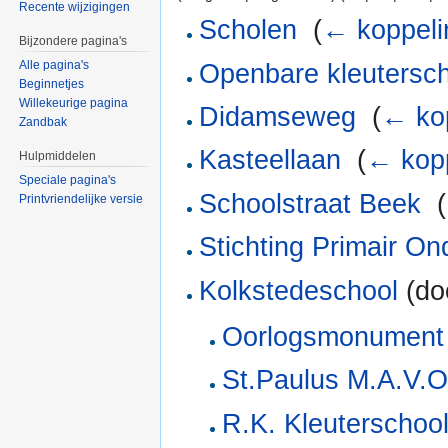
Recente wijzigingen
Scholen
‎
(
← koppeli
Bijzondere pagina's
Alle pagina's
Openbare kleutersc
Beginnetjes
Willekeurige pagina
Didamseweg
‎
(
← ko
Zandbak
Kasteellaan
‎
(
← kop
Hulpmiddelen
Speciale pagina's
Schoolstraat Beek
‎
(
Printvriendelijke versie
Stichting Primair On
Kolkstedeschool
(do
Oorlogsmonument
St.Paulus M.A.V.O
R.K. Kleuterschoo