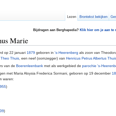
Lezen
Brontekst bekijken
Ges
Bijdragen aan Berghapedia?
Klik hier om je aan te
hus Marie
d op 22 januari
1879
geboren in
's-Heerenberg
als zoon van Theodoru
 Theo Thuis
, een neef (oomzegger) van
Henricus Petrus Albertus Thui
ers van de
Boerenleenbank
met als werkgebied de
parochie 's-Heerenb
gen met Maria Aloysia Frederica Sormani, geboren op 19 december
18
en waren:
955
)
09
)