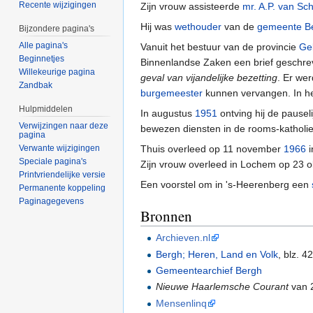
Recente wijzigingen
Zijn vrouw assisteerde
mr. A.P. van Sch
Hij was
wethouder
van de
gemeente B
Bijzondere pagina's
Alle pagina's
Vanuit het bestuur van de provincie
Ge
Beginnetjes
Binnenlandse Zaken een brief geschr
Willekeurige pagina
geval van vijandelijke bezetting
. Er we
Zandbak
burgemeester
kunnen vervangen. In he
Hulpmiddelen
In augustus
1951
ontving hij de pausel
Verwijzingen naar deze
bewezen diensten in de rooms-katholie
pagina
Thuis overleed op 11 november
1966
i
Verwante wijzigingen
Speciale pagina's
Zijn vrouw overleed in Lochem op 23 
Printvriendelijke versie
Een voorstel om in 's-Heerenberg een
Permanente koppeling
Paginagegevens
Bronnen
Archieven.nl
Bergh; Heren, Land en Volk
, blz. 4
Gemeentearchief Bergh
Nieuwe Haarlemsche Courant
van 
Mensenlinq