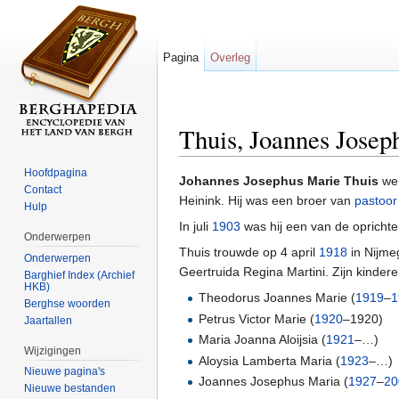
Pagina
Overleg
Thuis, Joannes Josep
Ga naar:
navigatie
,
zoeken
Hoofdpagina
Johannes Josephus Marie Thuis
wer
Contact
Heinink. Hij was een broer van
pastoor
Hulp
In juli
1903
was hij een van de opricht
Onderwerpen
Thuis trouwde op 4 april
1918
in Nijme
Onderwerpen
Geertruida Regina Martini. Zijn kinder
Barghief Index (Archief
HKB)
Theodorus Joannes Marie (
1919
–
1
Berghse woorden
Petrus Victor Marie (
1920
–1920)
Jaartallen
Maria Joanna Aloijsia (
1921
–…)
Wijzigingen
Aloysia Lamberta Maria (
1923
–…)
Nieuwe pagina's
Joannes Josephus Maria (
1927
–
20
Nieuwe bestanden