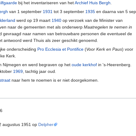
ilfgaarde
bij het inventariseren van het
Archief Huis Bergh
.
ergh
van 1 september
1931
tot 3 september
1935
en daarna van 5 se
lderland
werd op 19 maart
1940
op verzoek van de Minister van
even naar de gemeenten met als onderwerp
Maatregelen te nemen in
rd gevraagd naar namen van betrouwbare personen die eventueel de
t antwoord werd Thuis als zeer geschikt genoemd.
ijke onderscheiding
Pro Ecclesia et Pontifice
(
Voor Kerk en Paus
) voor
ke Kerk.
n Nijmegen en werd begraven op het
oude kerkhof
in 's-Heerenberg.
oktober
1969
, tachtig jaar oud.
straat
naar hem te noemen is er niet doorgekomen.
26
2 augustus 1951 op
Delpher