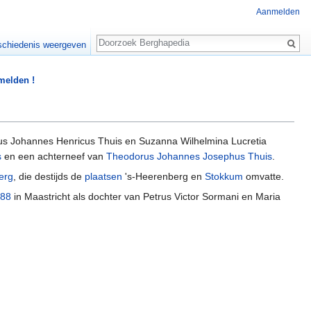
Aanmelden
Zoeken
chiedenis weergeven
 melden !
s Johannes Henricus Thuis en Suzanna Wilhelmina Lucretia
s
en een achterneef van
Theodorus Johannes Josephus Thuis
.
erg
, die destijds de
plaatsen
's-Heerenberg en
Stokkum
omvatte.
88
in Maastricht als dochter van Petrus Victor Sormani en Maria