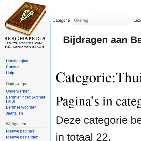
Categorie
Overleg
Lez
Bijdragen aan B
Hoofdpagina
Contact
Categorie:Thu
Hulp
Onderwerpen
Ga naar:
navigatie
,
zoeken
Onderwerpen
Pagina’s in cate
Barghief Index (Archief
HKB)
Berghse woorden
Jaartallen
Deze categorie be
Wijzigingen
Nieuwe pagina's
in totaal 22.
Nieuwe bestanden