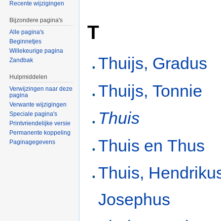
Recente wijzigingen
Bijzondere pagina's
T
Alle pagina's
Beginnetjes
Willekeurige pagina
Thuijs, Gradus
Zandbak
Hulpmiddelen
Thuijs, Tonnie
Verwijzingen naar deze
pagina
Verwante wijzigingen
Thuis
Speciale pagina's
Printvriendelijke versie
Permanente koppeling
Thuis en Thus
Paginagegevens
Thuis, Hendriku
Josephus