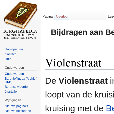
Pagina
Overleg
Lez
Bijdragen aan B
Hoofdpagina
Contact
Violenstraat
Hulp
Onderwerpen
Ga naar:
navigatie
,
zoeken
Onderwerpen
De
Violenstraat
i
Barghief Index (Archief
HKB)
Berghse woorden
loopt van de krui
Jaartallen
Wijzigingen
kruising met de
B
Nieuwe pagina's
Nieuwe bestanden