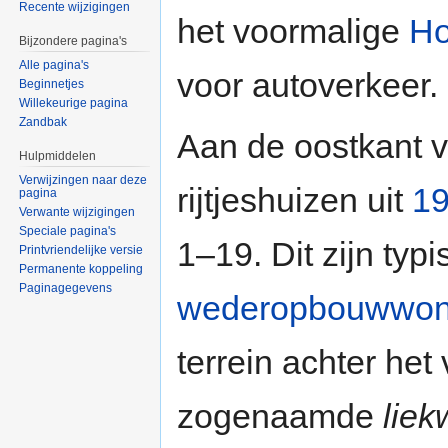
Recente wijzigingen
het voormalige
Ho
Bijzondere pagina's
Alle pagina's
voor autoverkeer.
Beginnetjes
Willekeurige pagina
Zandbak
Aan de oostkant v
Hulpmiddelen
Verwijzingen naar deze
rijtjeshuizen uit
1
pagina
Verwante wijzigingen
Speciale pagina's
1–19. Dit zijn ty
Printvriendelijke versie
Permanente koppeling
Paginagegevens
wederopbouwwon
terrein achter he
zogenaamde
lie