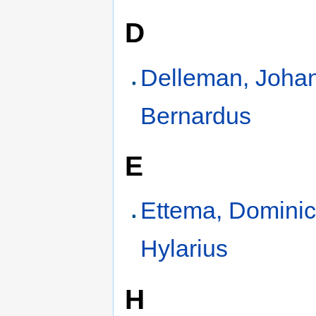
D
Delleman, Joha
Bernardus
E
Ettema, Domini
Hylarius
H