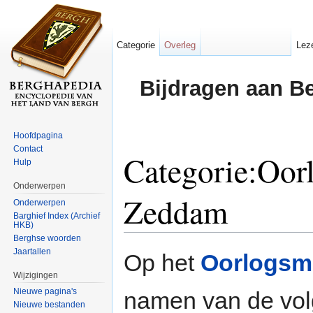
Categorie
Overleg
Lez
Bijdragen aan B
Hoofdpagina
Contact
Categorie:Oo
Hulp
Onderwerpen
Zeddam
Onderwerpen
Barghief Index (Archief
HKB)
Ga naar:
navigatie
,
zoeken
Berghse woorden
Jaartallen
Op het
Oorlogs
Wijzigingen
Nieuwe pagina's
namen van de vo
Nieuwe bestanden