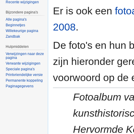
Recente wijzigingen
Er is ook een
fot
Bijzondere pagina's
Alle pagina's
2008
.
Beginnetjes
Willekeurige pagina
Zandbak
De foto's en hun b
Hulpmiddelen
Verwijzingen naar deze
pagina
zijn hieronder g
Verwante wijzigingen
Speciale pagina's
voorwoord op de ee
Printvriendelijke versie
Permanente koppeling
Paginagegevens
Fotoalbum va
kunsthistoris
Hervormde K