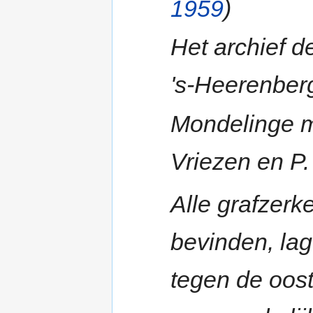
1959
)
Het archief 
's-Heerenber
Mondelinge m
Vriezen en P.
Alle grafzerk
bevinden, la
tegen de ooste