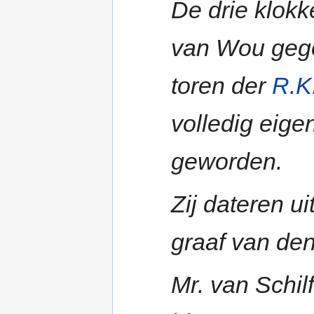
De drie klokk
van Wou geg
toren der
R.K
volledig eig
geworden.
Zij dateren ui
graaf van de
Mr. van Schil