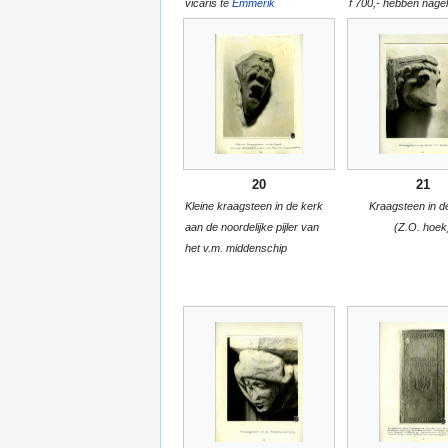
vicaris te
Emmerik
f 700,- hebben nage
20
21
Kleine kraagsteen in de kerk
Kraagsteen in d
aan de noordelijke pijler van
(Z.O. hoek
het v.m. middenschip