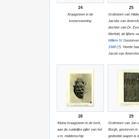
24
25
Kraagsteen in de
Grafsteen van Hild
kosterswoning
Jacobs van Amersfo
dochter van Dr. Eve
Merfeld, de lijfarts 
Willem IV
. Gestorve
1588
(?). Heette ha
Jacob van Amersfoo
28
29
Kleine kraagsteen in de kerk,
Grafsteen van Jan 
aan de zuidelijke pijler van het
Borgh, gestorven in
v.m. middenschip
gedeelde wapen is d