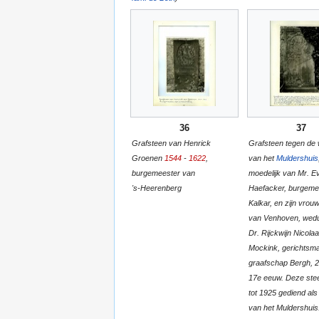
36
37
Grafsteen van Henrick
Grafsteen tegen de
Groenen
1544
-
1622
,
van het
Muldershuis
burgemeester van
moedelijk van Mr. E
's-Heerenberg
Haefacker, burgeme
Kalkar, en zijn vrouw 
van Venhoven, wed
Dr. Rijckwijn Nicola
Mockink, gerichtsma
graafschap Bergh, 2e
17e eeuw. Deze stee
tot 1925 gediend als
van het Muldershuis