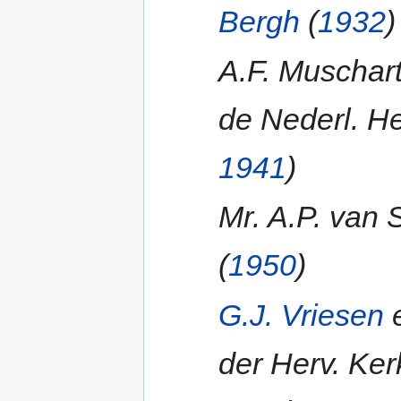
Bergh
(
1932
)
A.F. Muschar
de Nederl. He
1941
)
Mr. A.P. van 
(
1950
)
G.J. Vriesen
e
der Herv. Ker