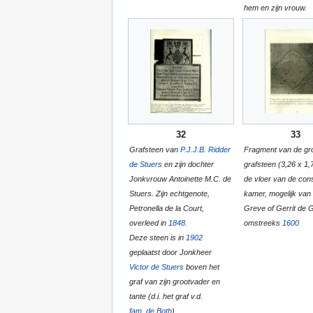
hem en zijn vrouw.
32
33
Grafsteen van
P.J.J.B. Ridder
Fragment van de gr
de Stuers
en zijn dochter
grafsteen (3,26 x 1,
Jonkvrouw Antoinette M.C. de
de vloer van de cons
Stuers. Zijn echtgenote,
kamer, mogelijk van 
Petronella de la Court,
Greve of Gerrit de 
overleed in
1848
.
omstreeks
1600
Deze steen is in
1902
geplaatst door Jonkheer
Victor de Stuers
boven het
graf van zijn grootvader en
tante (d.i. het graf v.d.
fam. de Both
)