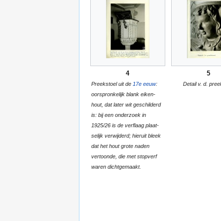
4
5
Preekstoel uit de
17e eeuw
:
Detail v. d. pree
oorspronkelijk blank eiken-
hout, dat later wit geschilderd
is: bij een onderzoek in
1925/26 is de verflaag plaat-
selijk verwijderd; hieruit bleek
dat het hout grote naden
vertoonde, die met stopverf
waren dichtgemaakt.