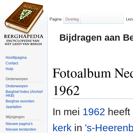
Pagina
Overleg
Lez
Bijdragen aan B
Hoofdpagina
Contact
Fotoalbum Ned
Hulp
Onderwerpen
1962
Onderwerpen
Barghief Index (Archief
HKB)
Ga naar:
navigatie
,
zoeken
Berghse woorden
Jaartallen
In mei
1962
heeft
Wijzigingen
Nieuwe pagina's
kerk
in
's-Heeren
Nieuwe bestanden