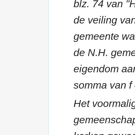
blz. 74 van "
de veiling va
gemeente war
de N.H. geme
eigendom aan
somma van f 
Het voormalig
gemeenschapp