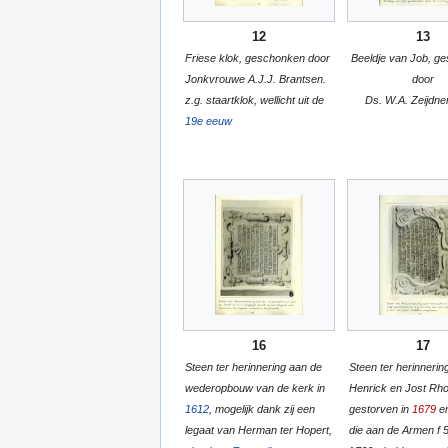
12
13
Friese klok, geschonken door
Beeldje van Job, g
Jonkvrouwe A.J.J. Brantsen.
door
z.g. staartklok, wellicht uit de
Ds. W.A. Zeijdne
19e eeuw
16
17
Steen ter herinnering aan de
Steen ter herinnerin
wederopbouw van de kerk in
Henrick en Jost Rho
1612
, mogelijk dank zij een
gestorven in
1679
e
legaat van Herman ter Hopert,
die aan de Armen f 