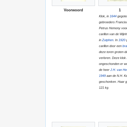
Voorwoord
1
Klok, in
1644
gegote
gebroeders Francis
Petrus Hemony voor
carillon van de Wijn
in
Zutphen
. In
1920
g
carillon door een
br
deze toren groten-d
verloren. Deze klok 
ongeschonden er we
de heer
J.H. van H
1949
aan de N.H. K
geschonken. Haar g
121 kg.