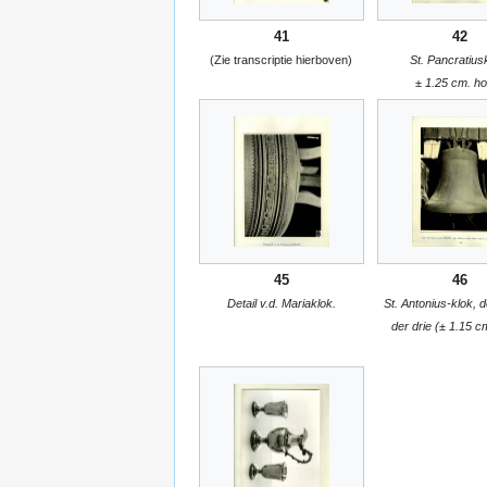
41
42
(Zie transcriptie hierboven)
St. Pancratius
± 1.25 cm. ho
45
46
Detail v.d. Mariaklok.
St. Antonius-klok, d
der drie (± 1.15 c