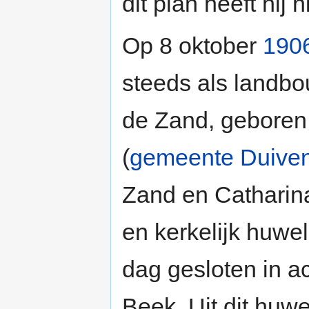
dit plan heeft hij
Op 8 oktober
190
steeds als landb
de Zand, geboren
(
gemeente Duive
Zand en Catharina
en kerkelijk huwe
dag gesloten in a
Beek. Uit dit huw