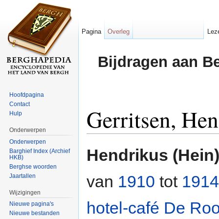
Pagina
Overleg
Lez
Bijdragen aan B
Hoofdpagina
Contact
Gerritsen, Hen
Hulp
Onderwerpen
Ga naar:
navigatie
,
zoeken
Onderwerpen
Hendrikus (Hein)
Barghief Index (Archief
HKB)
Berghse woorden
van
1910
tot
1914
Jaartallen
Wijzigingen
hotel-café
De Ro
Nieuwe pagina's
Nieuwe bestanden