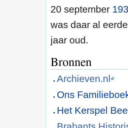
20 september
19
was daar al eerde
jaar oud.
Bronnen
Archieven.nl
Ons Familieboe
Het Kerspel Bee
Brabants Histor