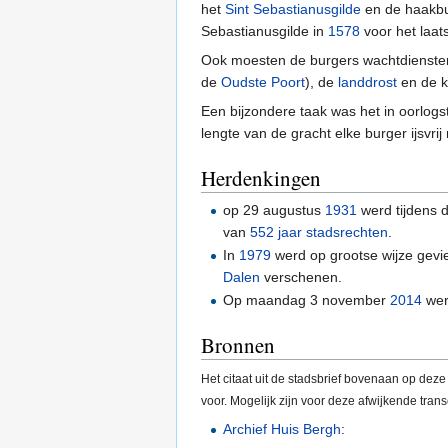
het
Sint Sebastianusgilde
en de haakbu
Sebastianusgilde in
1578
voor het laat
Ook moesten de burgers wachtdiensten
de
Oudste Poort
), de
landdrost
en de k
Een bijzondere taak was het in oorlogsti
lengte van de gracht elke burger ijsv
Herdenkingen
op 29 augustus
1931
werd tijdens 
van
552 jaar stadsrechten
.
In
1979
werd op grootse wijze gevi
Dalen
verschenen.
Op maandag 3 november
2014
wer
Bronnen
Het citaat uit de stadsbrief bovenaan op dez
voor. Mogelijk zijn voor deze afwijkende trans
Archief Huis Bergh
: