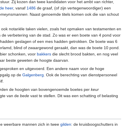
tuur. Zij kozen dan twee kandidaten voor het ambt van richter,
de heer
, vanaf
1486
de graaf, (of zijn vertegenwoordiger) een
emeynsmannen
. Naast genoemde titels komen ook die van schout
en ook notariële taken vielen, zoals het opmaken van testamenten en
de verbetering van de stad. Zo was er een boete van 4 pond voor
n hadden geslagen of een mes hadden getrokken. De boete was 6
erlamd, blind of zwaargewond geraakt, dan was de boete 10 pond.
t bier schonken, voor
bakkers
die slecht brood bakten, en nog veel
aar beste geweten de hoogte daarvan.
itgesproken en uitgevoerd. Een andere naam voor de hoge
ipgalg op de
Galgenberg
. Ook de berechting van dienstpersoneel
lf.
werden de hoogten van bovengenoemde boetes per
keur
ogte van de
bede
vast te stellen. Dit was een schatting of belasting
 de weerbare mannen zich in twee
gilden
: de kruisboogschutters in