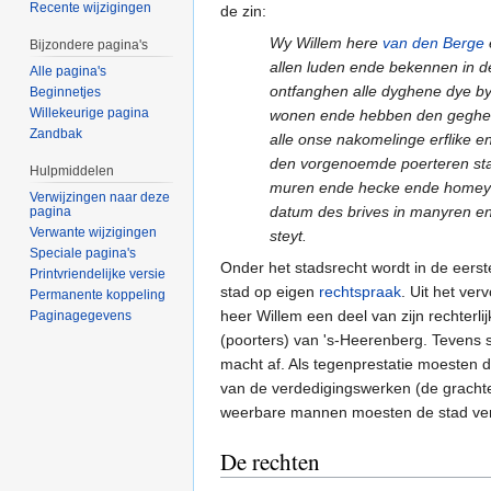
Recente wijzigingen
de zin:
Wy Willem here
van den Berge
Bijzondere pagina's
allen luden ende bekennen in 
Alle pagina's
ontfanghen alle dyghene dye by
Beginnetjes
Willekeurige pagina
wonen ende hebben den geghev
Zandbak
alle onse nakomelinge erflike e
den vorgenoemde poerteren sta
Hulpmiddelen
muren ende hecke ende homeyde
Verwijzingen naar deze
datum des brives in manyren en
pagina
Verwante wijzigingen
steyt.
Speciale pagina's
Onder het stadsrecht wordt in de eerst
Printvriendelijke versie
stad op eigen
rechtspraak
. Uit het ver
Permanente koppeling
heer Willem een deel van zijn rechterl
Paginagegevens
(poorters) van 's-Heerenberg. Tevens st
macht af. Als tegenprestatie moesten 
van de verdedigingswerken (de gracht
weerbare mannen moesten de stad ve
De rechten