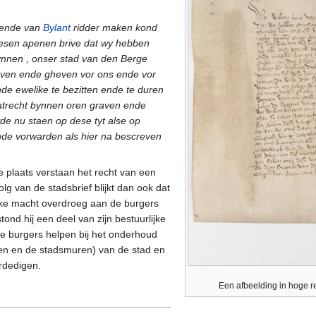
ende van
Bylant
ridder maken kond
desen apenen brive dat wy hebben
nnen , onser stad van den Berge
en ende gheven vor ons ende vor
nde ewelike te bezitten ende te duren
trecht bynnen oren graven ende
 nu staen op dese tyt alse op
de vorwarden als hier na bescreven
e plaats verstaan het recht van een
volg van de stadsbrief blijkt dan ook dat
ijke macht overdroeg aan de burgers
ond hij een deel van zijn bestuurlijke
de burgers helpen bij het onderhoud
en en de stadsmuren) van de stad en
rdedigen.
Een afbeelding in hoge re