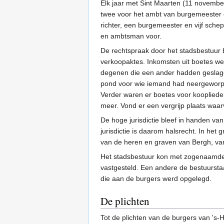
Elk jaar met Sint Maarten (11 november
twee voor het ambt van burgemeester 
richter, een burgemeester en vijf sch
en ambtsman voor.
De rechtspraak door het stadsbestuur b
verkoopaktes. Inkomsten uit boetes w
degenen die een ander hadden geslage
pond voor wie iemand had neergeworpe
Verder waren er boetes voor kooplied
meer. Vond er een vergrijp plaats wa
De hoge jurisdictie bleef in handen v
jurisdictie is daarom halsrecht. In h
van de heren en graven van Bergh, v
Het stadsbestuur kon met zogenaamd
vastgesteld. Een andere de bestuursta
die aan de burgers werd opgelegd.
De plichten
Tot de plichten van de burgers van 's