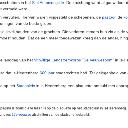
sschutters in het
Sint Antoniusgilde
. De kruisboog werd al gauw door 
st vermeld werd.
 vervullen. Hiervan waren vrijgesteld de schepenen, de
pastoor
, de
ko
oningen van de beide gilden.
jd ijsvrij houden van de grachten. Die verloren immers hun zin als de vij
rij moest houden. Dat de een meer toegewezen kreeg dan de ander, hing
de landdag van het
Vrijwillige Landstormkorps "De Veluwezoom"
in 's-H
erd dat 's-Heerenberg
600 jaar
stadsrechten had. Ter gelegenheid van 
d op het
Stadsplein
in 's-Heerenberg een plaquette onthuld met daarop
e pagina is zoals die te lezen is op de plaquette op het Stadsplein in 's-Heerenb
cripties
17e-eeuwse
afschriften van de stadsbrief gebruikt.