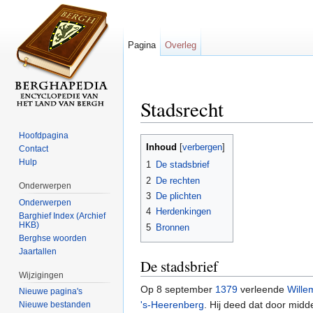
Pagina
Overleg
Stadsrecht
Ga naar:
navigatie
,
zoeken
Hoofdpagina
Inhoud
[
verbergen
]
Contact
Hulp
1
De stadsbrief
2
De rechten
Onderwerpen
3
De plichten
Onderwerpen
4
Herdenkingen
Barghief Index (Archief
HKB)
5
Bronnen
Berghse woorden
Jaartallen
De stadsbrief
Wijzigingen
Op 8 september
1379
verleende
Wille
Nieuwe pagina's
's-Heerenberg
. Hij deed dat door midd
Nieuwe bestanden