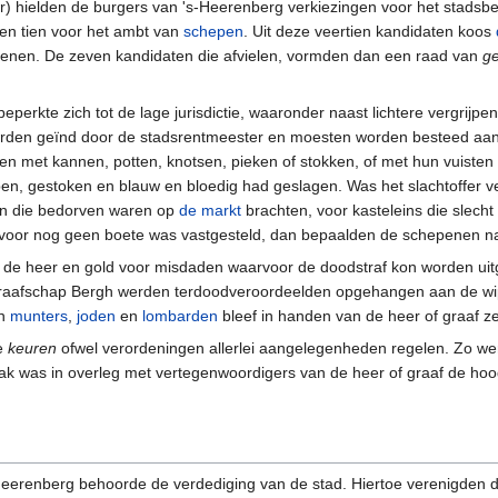
) hielden de burgers van 's-Heerenberg verkiezingen voor het stadsbes
en tien voor het ambt van
schepen
. Uit deze veertien kandidaten koos
epenen. De zeven kandidaten die afvielen, vormden dan een raad van
g
eperkte zich tot de lage jurisdictie, waaronder naast lichtere vergrijp
erden geïnd door de stadsrentmeester en moesten worden besteed aan 
n met kannen, potten, knotsen, pieken of stokken, of met hun vuiste
n, gestoken en blauw en bloedig had geslagen. Was het slachtoffer v
en die bedorven waren op
de markt
brachten, voor kasteleins die slech
arvoor nog geen boete was vastgesteld, dan bepaalden de schepenen n
an de heer en gold voor misdaden waarvoor de doodstraf kon worden u
et graafschap Bergh werden terdoodveroordeelden opgehangen aan de w
an
munters
,
joden
en
lombarden
bleef in handen van de heer of graaf ze
e
keuren
ofwel verordeningen allerlei aangelegenheden regelen. Zo 
ak was in overleg met vertegenwoordigers van de heer of graaf de ho
-Heerenberg behoorde de verdediging van de stad. Hiertoe verenigden