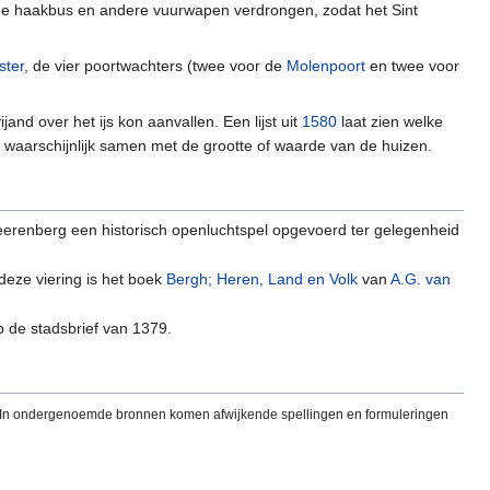
de haakbus en andere vuurwapen verdrongen, zodat het Sint
ster
, de vier poortwachters (twee voor de
Molenpoort
en twee voor
and over het ijs kon aanvallen. Een lijst uit
1580
laat zien welke
 waarschijnlijk samen met de grootte of waarde van de huizen.
eerenberg een historisch openluchtspel opgevoerd ter gelegenheid
deze viering is het boek
Bergh; Heren, Land en Volk
van
A.G. van
 de stadsbrief van 1379.
erg. In ondergenoemde bronnen komen afwijkende spellingen en formuleringen