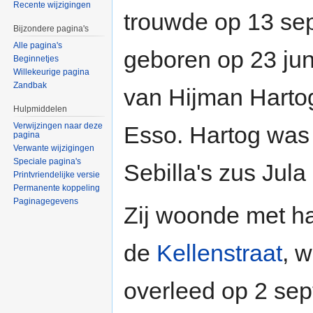
Recente wijzigingen
trouwde op 13 s
Bijzondere pagina's
Alle pagina's
geboren op 23 ju
Beginnetjes
Willekeurige pagina
Zandbak
van Hijman Harto
Hulpmiddelen
Verwijzingen naar deze
Esso. Hartog was
pagina
Verwante wijzigingen
Speciale pagina's
Sebilla's zus Jula 
Printvriendelijke versie
Permanente koppeling
Paginagegevens
Zij woonde met ha
de
Kellenstraat
, 
overleed op 2 se