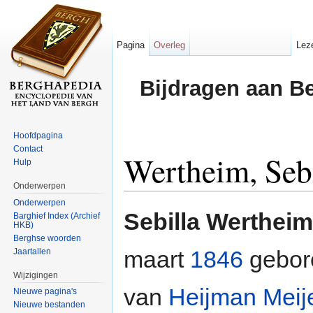
Pagina
Overleg
Lez
Bijdragen aan B
Hoofdpagina
Contact
Wertheim, Sebi
Hulp
Onderwerpen
Ga naar:
navigatie
,
zoeken
Onderwerpen
Sebilla Wertheim
Barghief Index (Archief
HKB)
Berghse woorden
maart
1846
gebor
Jaartallen
Wijzigingen
van
Heijman Meij
Nieuwe pagina's
Nieuwe bestanden