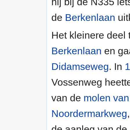
hij bij de N335 ie
de
Berkenlaan
uit
Het kleinere deel
Berkenlaan
en gaa
Didamseweg
. In
Vossenweg heette,
van de
molen van
Noordermarkweg
de aanleg van de