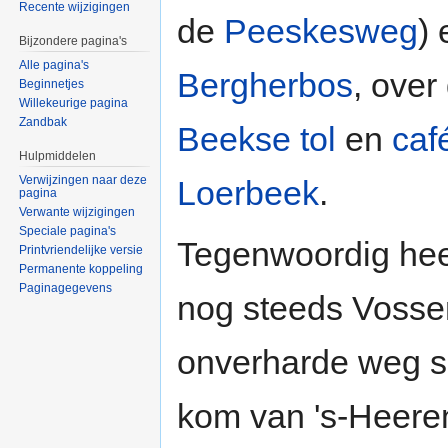
Recente wijzigingen
de
Peeskesweg
)
Bijzondere pagina's
Alle pagina's
Bergherbos
, over
Beginnetjes
Willekeurige pagina
Zandbak
Beekse tol
en
caf
Hulpmiddelen
Verwijzingen naar deze
Loerbeek
.
pagina
Verwante wijzigingen
Speciale pagina's
Tegenwoordig hee
Printvriendelijke versie
Permanente koppeling
Paginagegevens
nog steeds Vosse
onverharde weg sl
kom van 's-Heeren