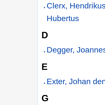
Clerx, Hendriku
Hubertus
D
Degger, Joanne
E
Exter, Johan de
G