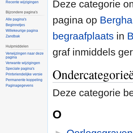
Deze categorie o
Recente wijzigingen
Bijzondere pagina's
pagina op
Bergha
Alle pagina's
Beginnetjes
Willekeurige pagina
begraafplaats
in
B
Zandbak
Hulpmiddelen
graf inmiddels ge
Verwijzingen naar deze
pagina
Verwante wijzigingen
Ondercategorie
Speciale pagina's
Printvriendelijke versie
Permanente koppeling
Paginagegevens
Deze categorie be
O