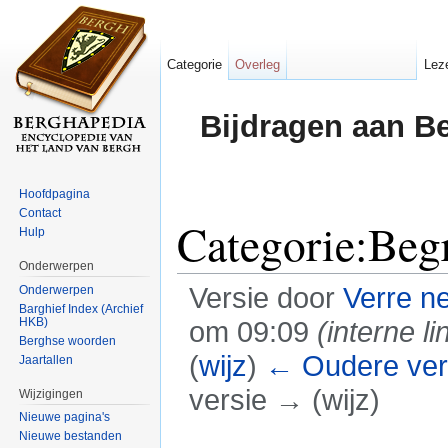
Categorie
Overleg
Lez
Bijdragen aan B
Hoofdpagina
Contact
Categorie:Beg
Hulp
Onderwerpen
Versie door
Verre n
Onderwerpen
Barghief Index (Archief
HKB)
om 09:09
(interne li
Berghse woorden
(
wijz
)
← Oudere ver
Jaartallen
versie → (wijz)
Wijzigingen
Nieuwe pagina's
Ga naar:
navigatie
,
zoeken
Nieuwe bestanden