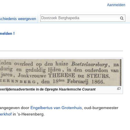
Aanmelden
Zoeken
chiedenis weergeven
 melden !
verlijdensadvertentie in de
Opregte Haarlemsche Courant
 aangegeven door
Engelbertus van Grotenhuis
, oud-burgemeester
erkhof
in 's-Heerenberg.