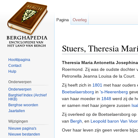
Pagina
Overleg
Stuers, Theresia Mar
Ga naar:
navigatie
,
zoeken
Hoofdpagina
Theresia Maria Antonetta Josephina
Contact
Roermond. Zij was de oudste dochter
Hulp
Petronella Jeanna Louisa de la Court.
Onderwerpen
Zij heeft zich in
1801
met haar ouders e
Onderwerpen
Boetselaersborg
in
's-Heerenberg
geve
Barghief Index (Archief
van haar moeder in
1848
werd zij de 
HKB)
Berghse woorden
er samen met haar jongere zussen
Isa
Jaartallen
Zij overleed op de Boetselaersborg op
van
Bergh
, en
Leopold baron Van Voors
Wijzigingen
Nieuwe pagina's
Over haar leven zijn geen verdere bi
Nieuwe bestanden