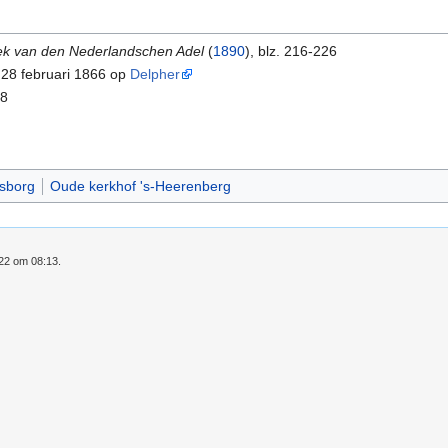
ek van den Nederlandschen Adel
(
1890
), blz. 216-226
28 februari 1866 op
Delpher
68
sborg
Oude kerkhof 's-Heerenberg
022 om 08:13.