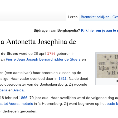
Lezen
Brontekst bekijken
Ges
Bijdragen aan Berghapedia?
Klik hier om je aan te
ia Antonetta Josephina de
 de Stuers
werd op 28 april
1786
geboren in
 van
Pierre Jean Joseph Bernard ridder de Stuers
en
n (een aantal van) haar broers en zussen op de
stigd. Haar vader overleed daar in
1811
. Na de dood
O
hoofdbewoonster van de Boetselaersborg. Zij woonde
bella
en
Aleida
.
 18 februari
1866
, 79 jaar oud. Haar overlijden werd de volgende dag
t tot Voorst
,
notaris
in 's-Heerenberg. Zij werd begraven op het
oude k
jzonderheden gevonden.