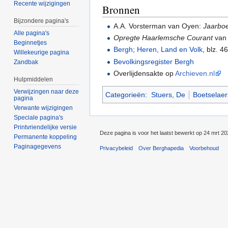
Recente wijzigingen
Bronnen
Bijzondere pagina's
A.A. Vorsterman van Oyen:
Jaarbo
Alle pagina's
Opregte Haarlemsche Courant
van 
Beginnetjes
Bergh; Heren, Land en Volk
, blz. 4
Willekeurige pagina
Bevolkingsregister Bergh
Zandbak
Overlijdensakte op
Archieven.nl
Hulpmiddelen
Verwijzingen naar deze
Categorieën
:
Stuers, De
Boetselaer
pagina
Verwante wijzigingen
Speciale pagina's
Printvriendelijke versie
Deze pagina is voor het laatst bewerkt op 24 mrt 2
Permanente koppeling
Paginagegevens
Privacybeleid
Over Berghapedia
Voorbehoud