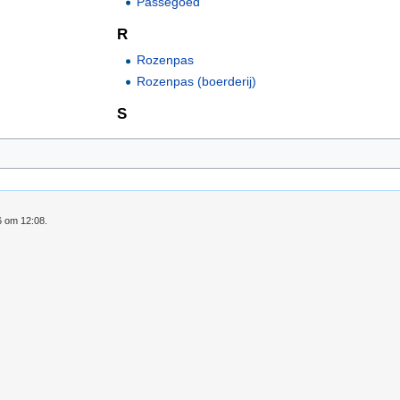
Passegoed
R
Rozenpas
Rozenpas (boerderij)
S
6 om 12:08.