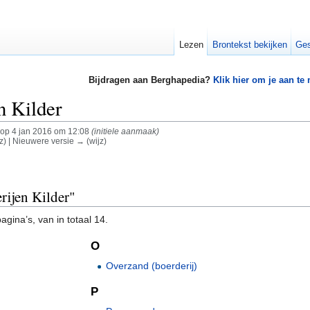
Lezen
Brontekst bekijken
Ges
Bijdragen aan Berghapedia?
Klik hier om je aan te
n Kilder
op 4 jan 2016 om 12:08
(initiele aanmaak)
z) | Nieuwere versie → (wijz)
rijen Kilder"
gina’s, van in totaal 14.
O
Overzand (boerderij)
P