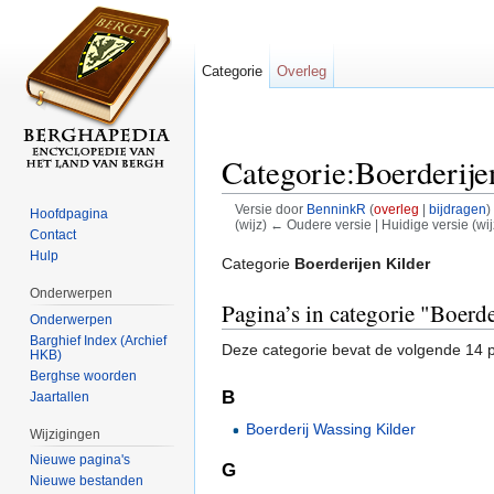
Categorie
Overleg
Categorie:Boerderije
Versie door
BenninkR
(
overleg
|
bijdragen
)
Hoofdpagina
(wijz) ← Oudere versie | Huidige versie (wij
Contact
Ga naar:
navigatie
,
zoeken
Hulp
Categorie
Boerderijen Kilder
Onderwerpen
Pagina’s in categorie "Boerde
Onderwerpen
Barghief Index (Archief
Deze categorie bevat de volgende 14 pa
HKB)
Berghse woorden
B
Jaartallen
Boerderij Wassing Kilder
Wijzigingen
Nieuwe pagina's
G
Nieuwe bestanden