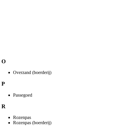
O
Overzand (boerderij)
P
Passegoed
R
Rozenpas
Rozenpas (boerderij)