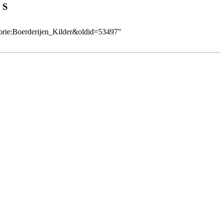
S
gorie:Boerderijen_Kilder&oldid=53497
"