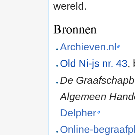
wereld.
Bronnen
Archieven.nl
Old Ni-js nr. 43
,
De Graafschap
Algemeen Hande
Delpher
Online-begraafp