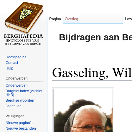
Pagina
Overleg
Lez
Bijdragen aan B
Hoofdpagina
Contact
Gasseling, Wi
Hulp
Onderwerpen
Ga naar:
navigatie
,
zoeken
Onderwerpen
Barghief Index (Archief
HKB)
Berghse woorden
Jaartallen
Wijzigingen
Nieuwe pagina's
Nieuwe bestanden