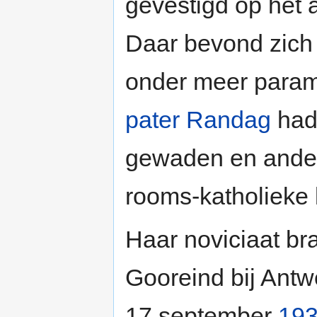
gevestigd op het
Daar bevond zich 
onder meer param
pater Randag
had
gewaden en ander 
rooms-katholieke l
Haar noviciaat brac
Gooreind bij Antw
17 september
19