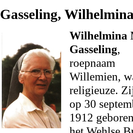
Gasseling, Wilhelmin
Wilhelmina 
Gasseling
,
roepnaam
Willemien, w
religieuze
. Z
op 30 septem
1912
geboren
het
Wehlse B