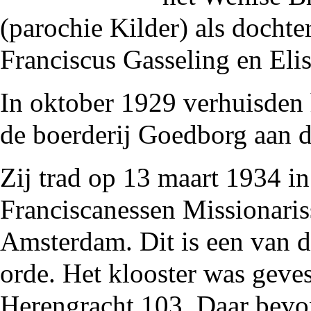
(
parochie Kilder
) als dochte
Franciscus Gasseling
en Elis
In oktober
1929
verhuisden 
de
boerderij
Goedborg
aan 
Zij trad op 13 maart
1934
in
Franciscanessen Missionari
Amsterdam. Dit is een van d
orde
. Het klooster was geve
Herengracht 103. Daar bevon