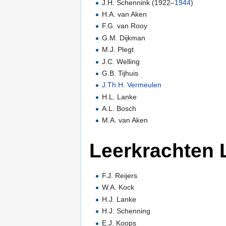
J.H. Schennink (1922–
1944
)
H.A. van Aken
F.G. van Rooy
G.M. Dijkman
M.J. Plegt
J.C. Welling
G.B. Tijhuis
J.Th.H. Vermeulen
H.L. Lanke
A.L. Bosch
M.A. van Aken
Leerkrachten 
F.J. Reijers
W.A. Kock
H.J. Lanke
H.J. Schenning
E.J. Koops