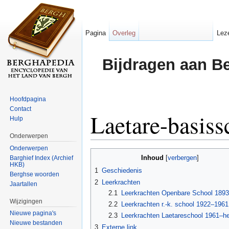
Pagina
Overleg
Lez
Bijdragen aan B
Hoofdpagina
Contact
Laetare-basiss
Hulp
Onderwerpen
Ga naar:
navigatie
,
zoeken
Onderwerpen
Inhoud
Barghief Index (Archief
[
verbergen
]
HKB)
1
Geschiedenis
Berghse woorden
2
Leerkrachten
Jaartallen
2.1
Leerkrachten Openbare School 189
Wijzigingen
2.2
Leerkrachten r.-k. school 1922–1961
Nieuwe pagina's
2.3
Leerkrachten Laetareschool 1961–h
Nieuwe bestanden
3
Externe link