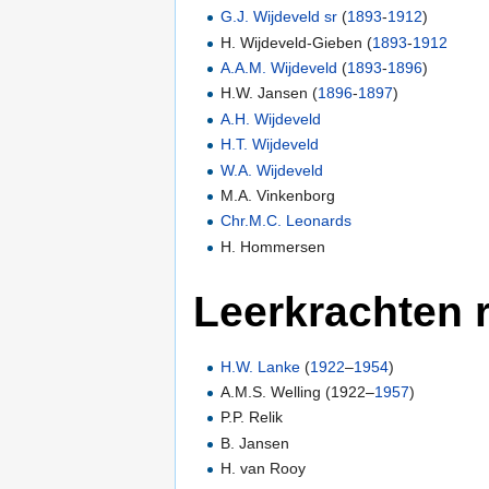
G.J. Wijdeveld sr
(
1893
-
1912
)
H. Wijdeveld-Gieben (
1893
-
1912
A.A.M. Wijdeveld
(
1893
-
1896
)
H.W. Jansen (
1896
-
1897
)
A.H. Wijdeveld
H.T. Wijdeveld
W.A. Wijdeveld
M.A. Vinkenborg
Chr.M.C. Leonards
H. Hommersen
Leerkrachten r
H.W. Lanke
(
1922
–
1954
)
A.M.S. Welling (1922–
1957
)
P.P. Relik
B. Jansen
H. van Rooy