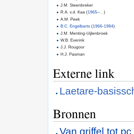
J.M. Steenbreker
R.A. v.d. Kaa (
1965
–…)
A.M. Peek
B.C. Engelbarts
(
1966
-
1984
)
J.M. Menting-Uijlenbroek
W.B. Everink
J.J. Rougoor
H.J. Pasman
Externe link
Laetare-basissc
Bronnen
Van griffel tot pc