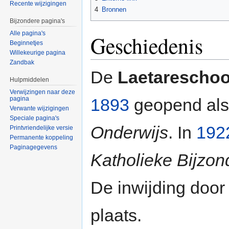
Recente wijzigingen
4
Bronnen
Bijzondere pagina's
Alle pagina's
Geschiedenis
Beginnetjes
Willekeurige pagina
Zandbak
De
Laetareschoo
Hulpmiddelen
Verwijzingen naar deze
pagina
1893
geopend al
Verwante wijzigingen
Speciale pagina's
Onderwijs
. In
192
Printvriendelijke versie
Permanente koppeling
Paginagegevens
Katholieke Bijzon
De inwijding doo
plaats.