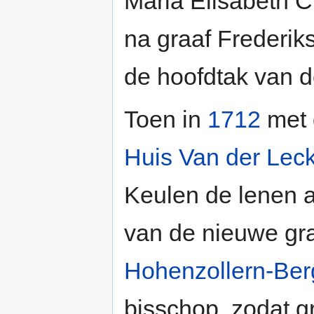
Maria Elisabeth C
na graaf Frederik
de hoofdtak van 
Toen in
1712
met 
Huis Van der Lec
Keulen de lenen al
van de nieuwe gr
Hohenzollern-Ber
bisschop, zodat g