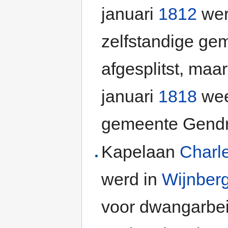
januari
1812
wer
zelfstandige ge
afgesplitst, maar
januari
1818
wee
gemeente Gendr
Kapelaan
Charl
werd in
Wijnber
voor dwangarbei