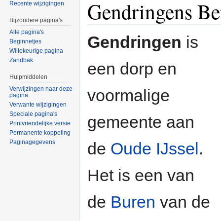
Gendringens Ber
Recente wijzigingen
Bijzondere pagina's
Alle pagina's
Gendringen
is
Beginnetjes
Willekeurige pagina
Zandbak
een dorp en
Hulpmiddelen
Verwijzingen naar deze
voormalige
pagina
Verwante wijzigingen
Speciale pagina's
gemeente aan
Printvriendelijke versie
Permanente koppeling
Paginagegevens
de
Oude IJssel
.
Het is een van
de
Buren
van de