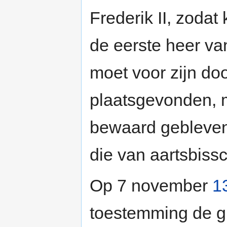
Frederik II, zoda
de eerste heer va
moet voor zijn do
plaatsgevonden, m
bewaard gebleven
die van aartsbiss
Op 7 november
1
toestemming de gr