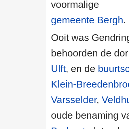
voormalige
gemeente Bergh
.
Ooit was Gendring
behoorden de do
Ulft
, en de
buurts
Klein-Breedenbro
Varsselder
,
Veldh
oude benaming va