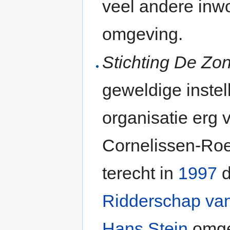
veel andere inw
omgeving.
Stichting De Z
geweldige instel
organisatie erg 
Cornelissen-Roe
terecht in
1997
d
Ridderschap va
Hans Stein
omge