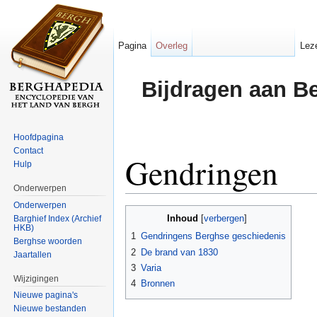
Pagina
Overleg
Lez
Bijdragen aan B
Hoofdpagina
Contact
Gendringen
Hulp
Onderwerpen
Ga naar:
navigatie
,
zoeken
Onderwerpen
Inhoud
Barghief Index (Archief
[
verbergen
]
HKB)
1
Gendringens Berghse geschiedenis
Berghse woorden
2
De brand van 1830
Jaartallen
3
Varia
Wijzigingen
4
Bronnen
Nieuwe pagina's
Nieuwe bestanden