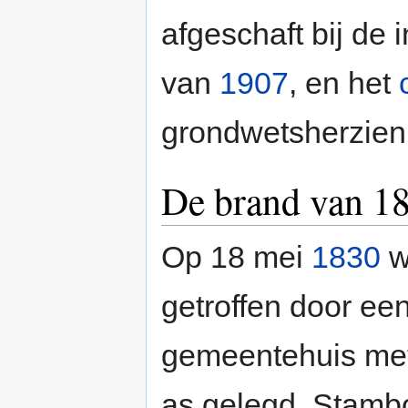
afgeschaft bij de 
van
1907
, en het
grondwetsherzien
De brand van 1
Op 18 mei
1830
w
getroffen door ee
gemeentehuis met 
as gelegd. Stam