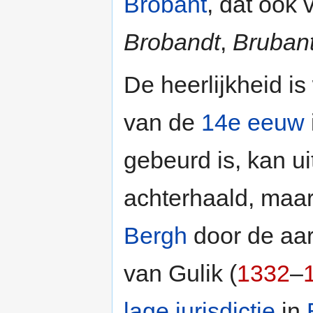
Brobant
, dat ook 
Brobandt
,
Bruban
De heerlijkheid is 
van de
14e eeuw
gebeurd is, kan ui
achterhaald, maar
Bergh
door de aa
van Gulik (
1332
–
lage jurisdictie
in