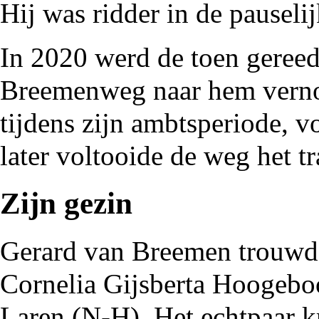
Hij was ridder in de pauseli
In
2020
werd de toen gere
Breemenweg
naar hem vern
tijdens zijn ambtsperiode, vo
later voltooide de weg het t
Zijn gezin
Gerard van Breemen trouwd
Cornelia Gijsberta Hoogeb
Laren (N-H). Het echtpaar k