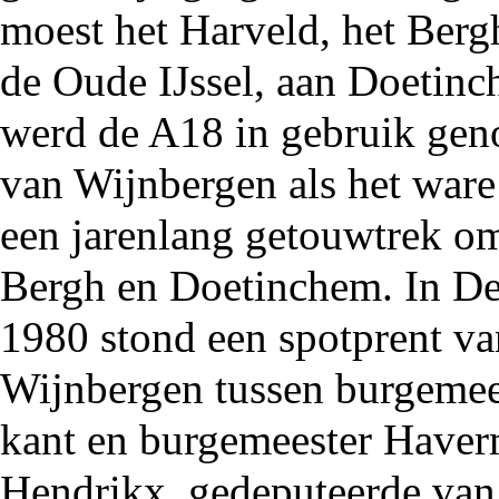
moest het
Harveld
, het Berg
de
Oude IJssel
, aan Doetinc
werd de
A18
in gebruik geno
van
Wijnbergen
als het ware
een jarenlang getouwtrek om
Bergh en Doetinchem. In
De
1980
stond een spotprent v
Wijnbergen tussen burgemee
kant en burgemeester Have
Hendrikx, gedeputeerde van