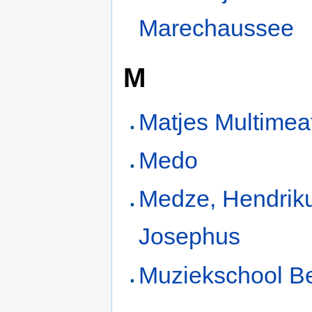
Marechaussee
M
Matjes Multimeat
Medo
Medze, Hendrik
Josephus
Muziekschool B