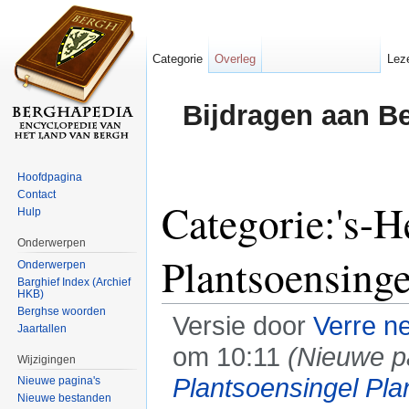
Categorie
Overleg
Lez
Bijdragen aan B
Hoofdpagina
Contact
Categorie:'s-H
Hulp
Onderwerpen
Plantsoensinge
Onderwerpen
Barghief Index (Archief
HKB)
Berghse woorden
Versie door
Verre n
Jaartallen
om 10:11
(Nieuwe p
Wijzigingen
Plantsoensingel
Pla
Nieuwe pagina's
Nieuwe bestanden