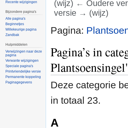
(wijz) ← Oudere vers
Recente wijzigingen
versie → (wijz)
Bijzondere pagina's
Alle pagina's
Ga naar:
navigatie
,
zoeken
Beginnetjes
Pagina:
Plantsoen
Willekeurige pagina
Zandbak
Hulpmiddelen
Pagina’s in cate
Verwijzingen naar deze
pagina
Verwante wijzigingen
Plantsoensingel
Speciale pagina's
Printvriendelijke versie
Permanente koppeling
Deze categorie be
Paginagegevens
in totaal 23.
A