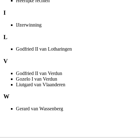
Heerlijke rechten
I
IJzerwinning
L
Godfried II van Lotharingen
V
Godfried II van Verdun
Gozelo I van Verdun
Liutgard van Vlaanderen
W
Gerard van Wassenberg