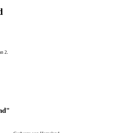
d
an 2.
nd"