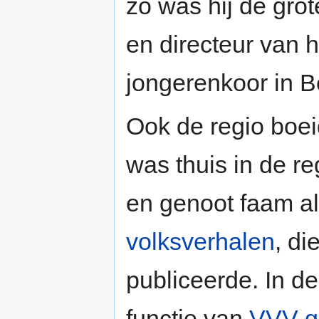
zo was hij de grot
en directeur van h
jongerenkoor in B
Ook de regio boei
was thuis in de re
en genoot faam al
volksverhalen
, di
publiceerde. In d
functie van
VVV-g