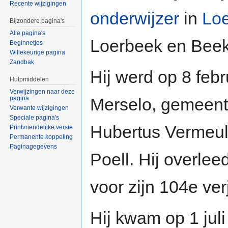
Recente wijzigingen
onderwijzer
in
Lo
Bijzondere pagina's
Alle pagina's
Loerbeek en Beek
Beginnetjes
Willekeurige pagina
Zandbak
Hij werd op 8 feb
Hulpmiddelen
Verwijzingen naar deze
pagina
Merselo, gemeent
Verwante wijzigingen
Speciale pagina's
Hubertus Vermeul
Printvriendelijke versie
Permanente koppeling
Paginagegevens
Poell. Hij overlee
voor zijn 104e ver
Hij kwam op 1 jul