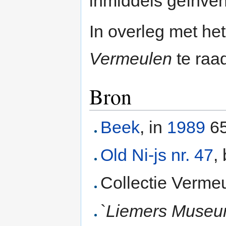
inmiddels geïnven
In overleg met h
Vermeulen
te raa
Bron
Beek
, in
1989
65
Old Ni-js nr. 47
,
Collectie Verme
`
Liemers Museu