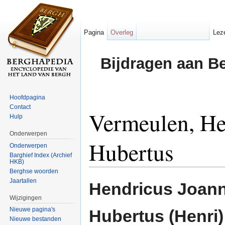
Pagina
Overleg
Lez
Bijdragen aan B
Hoofdpagina
Contact
Vermeulen, He
Hulp
Onderwerpen
Hubertus
Onderwerpen
Barghief Index (Archief
HKB)
Ga naar:
navigatie
,
zoeken
Berghse woorden
Jaartallen
Hendricus Joan
Wijzigingen
Nieuwe pagina's
Hubertus (Henri
Nieuwe bestanden