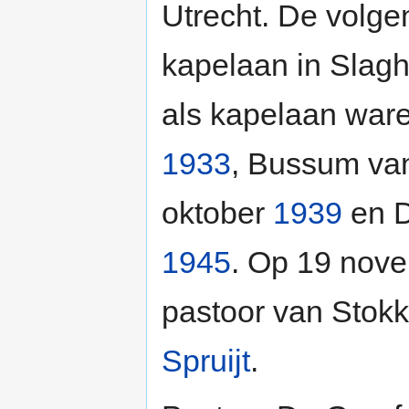
Utrecht. De volg
kapelaan in Slagh
als kapelaan war
1933
, Bussum van
oktober
1939
en D
1945
. Op 19 nov
pastoor van Stok
Spruijt
.