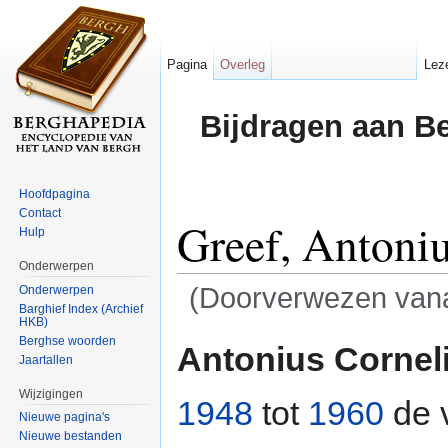
Pagina
Overleg
Lez
Bijdragen aan B
Hoofdpagina
Contact
Greef, Antoniu
Hulp
Onderwerpen
(Doorverwezen van
Onderwerpen
Barghief Index (Archief
HKB)
Ga naar:
navigatie
,
zoeken
Berghse woorden
Antonius Corneli
Jaartallen
Wijzigingen
1948
tot
1960
de 
Nieuwe pagina's
Nieuwe bestanden