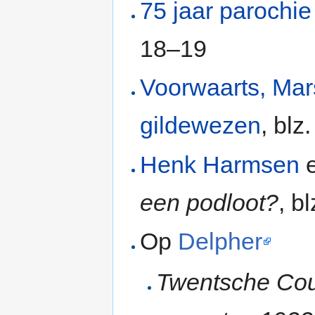
75 jaar parochie
18–19
Voorwaarts, Mar
gildewezen
, blz
Henk Harmsen
e
een podloot?
, b
Op
Delpher
Twentsche Cou