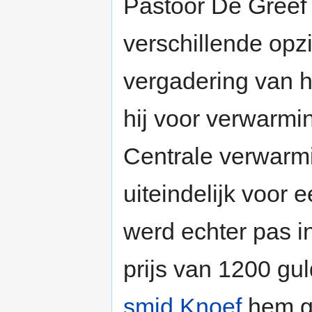
Pastoor De Greef
verschillende opz
vergadering van h
hij voor verwarmin
Centrale verwarmi
uiteindelijk voor
werd echter pas i
prijs van 1200 gu
smid
Knoef
hem g