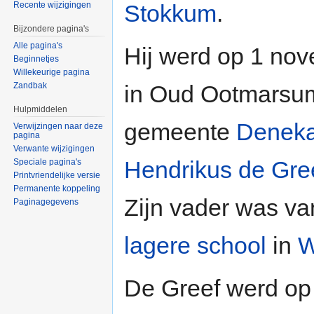
Stokkum
.
Recente wijzigingen
Bijzondere pagina's
Alle pagina's
Hij werd op 1 no
Beginnetjes
Willekeurige pagina
in Oud Ootmarsum
Zandbak
Hulpmiddelen
gemeente
Denek
Verwijzingen naar deze
pagina
Verwante wijzigingen
Hendrikus de Gre
Speciale pagina's
Printvriendelijke versie
Permanente koppeling
Zijn vader was v
Paginagegevens
lagere school
in
W
De Greef werd op 