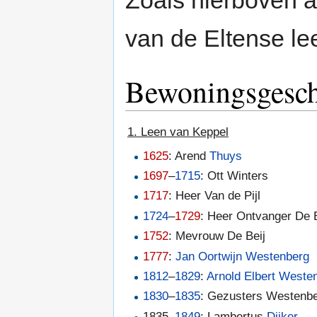
Zoals hierboven a
van de Eltense lee
Bewoningsgesch
1. Leen van Keppel
1625
: Arend
Thuys
1697
–
1715
: Ott Winters
1717
: Heer Van de Pijl
1724
–
1729
: Heer Ontvanger De B
1752
: Mevrouw De Beij
1777
:
Jan Oortwijn Westenberg
1812
–
1829
:
Arnold Elbert Weste
1830
–
1835
: Gezusters Westenb
1835–
1849
: Lambertus
Dijker