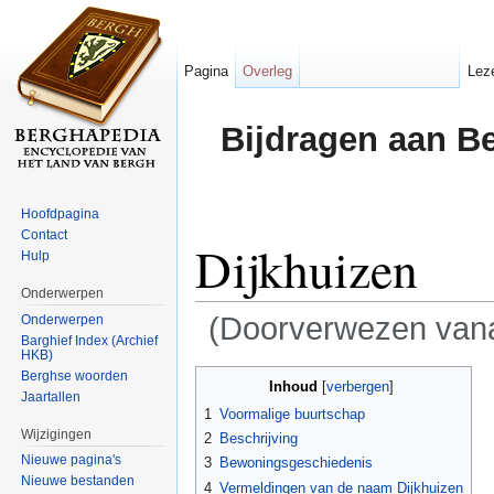
Pagina
Overleg
Lez
Bijdragen aan B
Hoofdpagina
Contact
Dijkhuizen
Hulp
Onderwerpen
(Doorverwezen van
Onderwerpen
Barghief Index (Archief
HKB)
Ga naar:
navigatie
,
zoeken
Berghse woorden
Inhoud
[
verbergen
]
Jaartallen
1
Voormalige buurtschap
Wijzigingen
2
Beschrijving
Nieuwe pagina's
3
Bewoningsgeschiedenis
Nieuwe bestanden
4
Vermeldingen van de naam Dijkhuizen