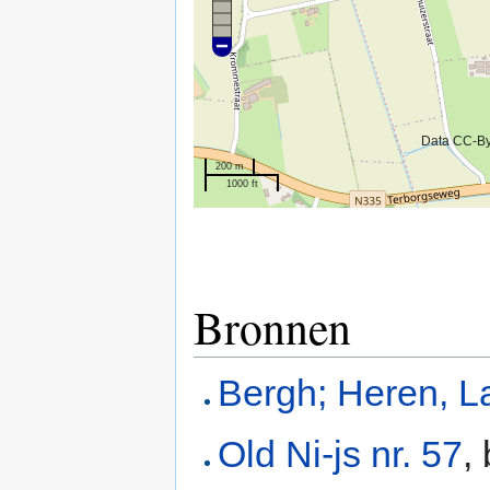
Data CC-B
200 m
1000 ft
Bronnen
Bergh; Heren, L
Old Ni-js nr. 57
,