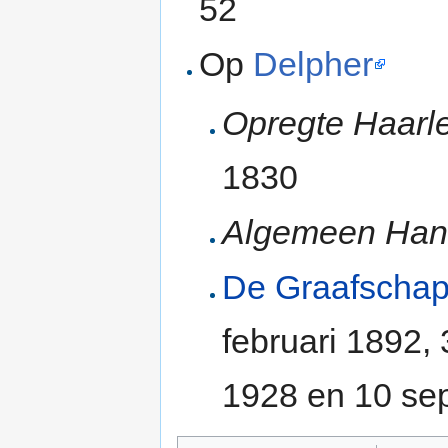
52
Op
Delpher
Opregte Haarl
1830
Algemeen Han
De Graafscha
februari 1892, 3
1928 en 10 se