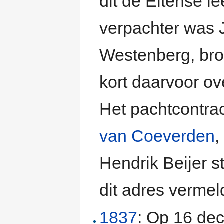
dit de Eltense l
verpachter was 
Westenberg, bro
kort daarvoor o
Het pachtcontra
van Coeverden
Hendrik Beijer s
dit adres vermel
1837
: Op 16 de