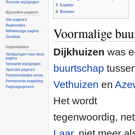
Recente wijzigingen
5
Kaarten
6
Bronnen
Bijzondere pagina's
Alle pagina's
Beginnetjes
Voormalige buu
Willekeurige pagina
Zandbak
Hulpmiddelen
Dijkhuizen
was e
Verwijzingen naar deze
pagina
Verwante wijzigingen
buurtschap
tusse
Speciale pagina's
Printvriendelijke versie
Vethuizen
en
Aze
Permanente koppeling
Paginagegevens
Het wordt
tegenwoordig, net
Laar
, niet meer al