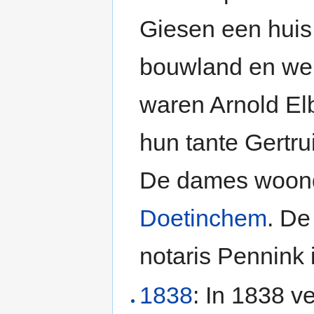
Giesen een huis
bouwland en wei
waren Arnold El
hun tante Gertr
De dames woonde
Doetinchem
. De
notaris Pennink
1838
: In 1838 v