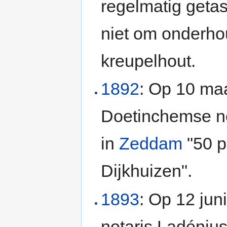
regelmatig getast
niet om onderho
kreupelhout.
1892
: Op 10 ma
Doetinchemse no
in
Zeddam
"50 p
Dijkhuizen".
1893
: Op 12 ju
notaris Ladénius