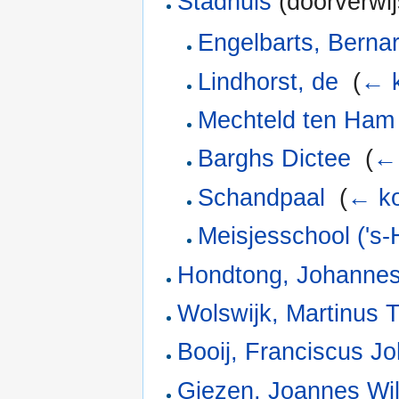
Stadhuis
(doorverwij
Engelbarts, Berna
Lindhorst, de
‎
(
← k
Mechteld ten Ham
Barghs Dictee
‎
(
← 
Schandpaal
‎
(
← ko
Meisjesschool ('s
Hondtong, Johannes
Wolswijk, Martinus 
Booij, Franciscus J
Giezen, Joannes Wi