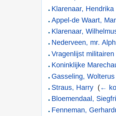
Klarenaar, Hendrika
Appel-de Waart, Mari
Klarenaar, Wilhelm
Nederveen, mr. Alp
Vragenlijst militairen
Koninklijke Marech
Gasseling, Wolteru
Straus, Harry
‎
(
← ko
Bloemendaal, Siegf
Fenneman, Gerhard