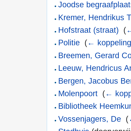
Joodse begraafplaat
Kremer, Hendrikus 
Hofstraat (straat)
‎
(
←
Politie
‎
(
← koppelin
Breemen, Gerard Co
Leeuw, Hendricus A
Bergen, Jacobus Be
Molenpoort
‎
(
← kopp
Bibliotheek Heemku
Vossenjagers, De
‎
(