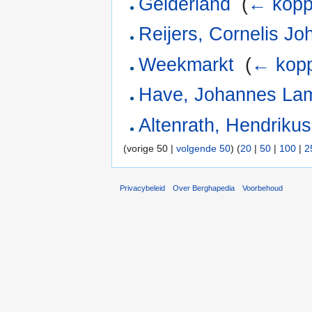
Gelderland
‎
(
← kopp
Reijers, Cornelis J
Weekmarkt
‎
(
← kopp
Have, Johannes La
Altenrath, Hendriku
(vorige 50 |
volgende 50
) (
20
|
50
|
100
|
2
Privacybeleid
Over Berghapedia
Voorbehoud