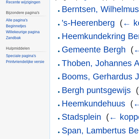
Recente wijzigingen
Berntsen, Wilhelmus
Bijzondere pagina's
Alle pagina's
's-Heerenberg
‎
(
← k
Beginnetjes
Willekeurige pagina
Heemkundekring Be
Zandbak
Gemeente Bergh
‎
(
←
Hulpmiddelen
Speciale pagina's
Thoben, Johannes A
Printvriendelijke versie
Booms, Gerhardus 
Bergh puntsgewijs
‎
(
Heemkundehuus
‎
(
←
Stadsplein
‎
(
← kopp
Span, Lambertus Be