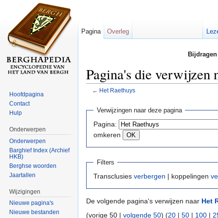
Pagina
Overleg
Lez
Bijdragen
Pagina's die verwijzen
←
Het Raethuys
Hoofdpagina
Ga naar:
navigatie
,
zoeken
Contact
Verwijzingen naar deze pagina
Hulp
Pagina:
Onderwerpen
omkeren
Onderwerpen
Barghief Index (Archief
HKB)
Filters
Berghse woorden
Jaartallen
Transclusies
verbergen
| koppelingen
ve
Wijzigingen
De volgende pagina's verwijzen naar
Het 
Nieuwe pagina's
Nieuwe bestanden
(vorige 50 |
volgende 50
) (
20
|
50
|
100
|
2