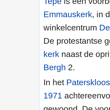
Tepe
is een voorb
Emmauskerk
, in 
winkelcentrum
De
De protestantse 
kerk
naast de opr
Bergh
2.
In het
Paterskloos
1971
achtereenvol
gewoond. De voorm