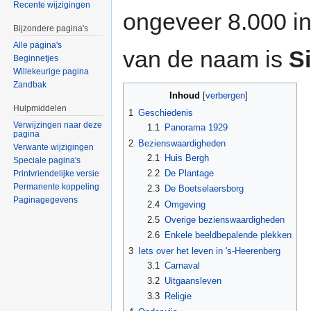
Recente wijzigingen
ongeveer 8.000 in
Bijzondere pagina's
Alle pagina's
van de naam is
S
Beginnetjes
Willekeurige pagina
Zandbak
Inhoud
[
verbergen
]
Hulpmiddelen
1
Geschiedenis
Verwijzingen naar deze
1.1
Panorama 1929
pagina
2
Bezienswaardigheden
Verwante wijzigingen
2.1
Huis Bergh
Speciale pagina's
2.2
De Plantage
Printvriendelijke versie
Permanente koppeling
2.3
De Boetselaersborg
Paginagegevens
2.4
Omgeving
2.5
Overige bezienswaardigheden
2.6
Enkele beeldbepalende plekken
3
Iets over het leven in 's-Heerenberg
3.1
Carnaval
3.2
Uitgaansleven
3.3
Religie