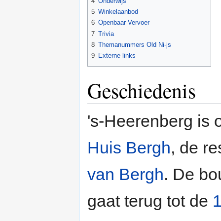
4
Onderwijs
5
Winkelaanbod
6
Openbaar Vervoer
7
Trivia
8
Themanummers Old Ni-js
9
Externe links
Geschiedenis
's-Heerenberg is o
Huis Bergh
, de r
van Bergh
. De bo
gaat terug tot de