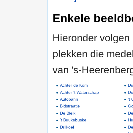
Enkele beeldb
Hieronder volgen
plekken die medeb
van 's-Heerenber
Achter de Kom
Du
Achter 't Waterschap
De
Autobahn
't
Bidstraatje
Go
De Bleik
De
't Buukebuske
Hu
Drilkoel
De