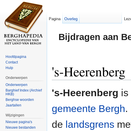
Pagina
Overleg
Lez
Bijdragen aan B
Hoofdpagina
Contact
's-Heerenberg
Hulp
Onderwerpen
Ga naar:
navigatie
,
zoeken
Onderwerpen
's-Heerenberg
is
Barghief Index (Archief
HKB)
Berghse woorden
gemeente Bergh
.
Jaartallen
Wijzigingen
de
landsgrens
me
Nieuwe pagina's
Nieuwe bestanden