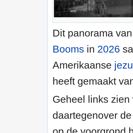
Dit panorama van
Booms
in
2026
sa
Amerikaanse
jezu
heeft gemaakt van
Geheel links zie
daartegenover d
op de voorgrond 