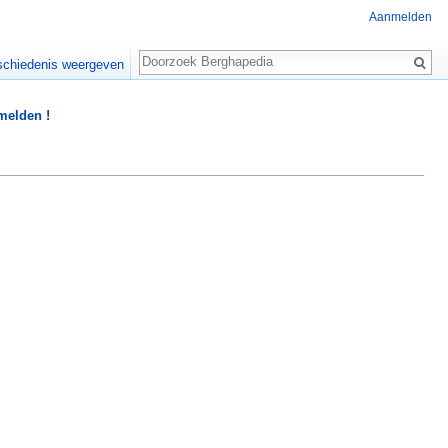
Aanmelden
Zoeken
chiedenis weergeven
 melden !