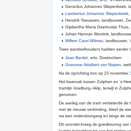
Gerardus Johannes Sliepenbeek, 
Lambertus Johannes Sliepenbeek
,
Hendrik Teeuwsen, landbouwer, Z
Gijsbertha Maria Geertruida Thuis,
Johan Harman Wentink, landbouwe
Willem Carel Wilmes
, landbouwer, 
Twee aandeelhouders hadden eerder 
Jean Bardet
, arts, Doetinchem
Gneomar Adalbert van Nispen
, wet
Na de oprichting kon op 23 november
Het baanvak tussen Zutphen en ’s-He
tramlijn Isselburg–Velp, terwijl in Zutp
genomen.
De aanleg van de tram verbeterde de t
met de nieuwe verbinding, bleef de wen
via een onderdoorgang en langs de sta
Dit voorstel kreeg de goedkeuring van
laatste trajectdeel tot aan het statio