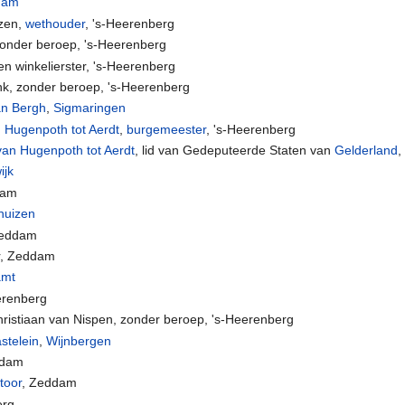
dam
yzen,
wethouder
, 's-Heerenberg
zonder beroep, 's-Heerenberg
n winkelierster, 's-Heerenberg
nk, zonder beroep, 's-Heerenberg
an Bergh
,
Sigmaringen
Hugenpoth tot Aerdt
,
burgemeester
, 's-Heerenberg
van Hugenpoth tot Aerdt
, lid van Gedeputeerde Staten van
Gelderland
,
ijk
dam
huizen
Zeddam
r, Zeddam
amt
erenberg
hristiaan van Nispen, zonder beroep, 's-Heerenberg
stelein
,
Wijnbergen
ddam
toor
, Zeddam
erg