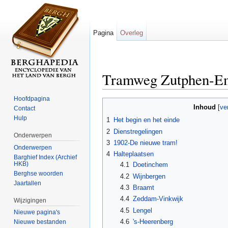
Pagina
Overleg
Tramweg Zutphen-E
Ga naar:
navigatie
,
zoeken
Hoofdpagina
Inhoud
[
ve
Contact
Hulp
1
Het begin en het einde
2
Dienstregelingen
Onderwerpen
3
1902-De nieuwe tram!
Onderwerpen
4
Halteplaatsen
Barghief Index (Archief
HKB)
4.1
Doetinchem
Berghse woorden
4.2
Wijnbergen
Jaartallen
4.3
Braamt
4.4
Zeddam-Vinkwijk
Wijzigingen
4.5
Lengel
Nieuwe pagina's
4.6
's-Heerenberg
Nieuwe bestanden