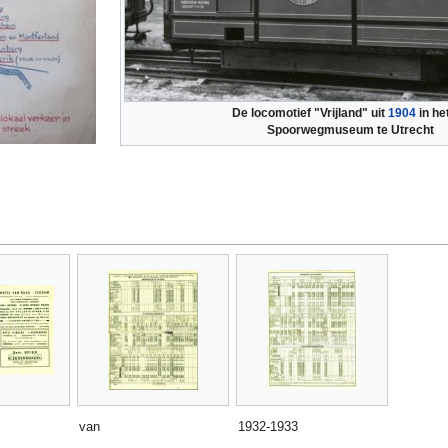
De locomotief "Vrijland" uit
1904
in he
Spoorwegmuseum te Utrecht
van
1932-1933