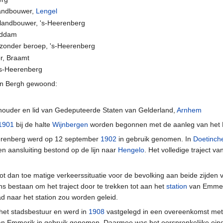
landbouwer,
Lengel
 landbouwer, 's-Heerenberg
eddam
 zonder beroep, 's-Heerenberg
r, Braamt
's-Heerenberg
in Bergh gewoond:
houder en lid van Gedeputeerde Staten van Gelderland,
Arnhem
1901
bij de halte
Wijnbergen
worden begonnen met de aanleg van het N
erenberg werd op 12 september
1902
in gebruik genomen. In
Doetinc
hen aansluiting bestond op de lijn naar
Hengelo
. Het volledige traject 
ot dan toe matige verkeerssituatie voor de bevolking aan beide zijde
s bestaan om het traject door te trekken tot aan het
station
van Emmeri
d naar het station zou worden geleid.
 het stadsbestuur en werd in
1908
vastgelegd in een overeenkomst met
n van Emmerik in gebruik genomen. Daarmee was het oorspronkelijke eindp