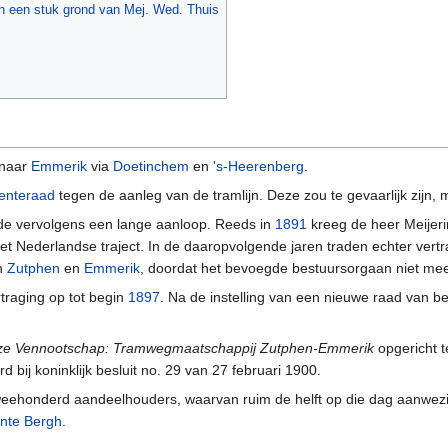
an een stuk grond van Mej. Wed. Thuis
naar
Emmerik
via
Doetinchem
en
's-Heerenberg
.
enteraad
tegen de aanleg van de tramlijn. Deze zou te gevaarlijk zijn
nde vervolgens een lange aanloop. Reeds in
1891
kreeg de heer Meijeri
het Nederlandse traject. In de daaropvolgende jaren traden echter ver
en
Zutphen
en
Emmerik
, doordat het bevoegde bestuursorgaan niet me
traging op tot begin
1897
. Na de instelling van een nieuwe raad van 
e Vennootschap: Tramwegmaatschappij Zutphen-Emmerik
opgericht t
bij koninklijk besluit no. 29 van 27 februari 1900.
 tweehonderd aandeelhouders, waarvan ruim de helft op die dag aanwez
nte Bergh
.