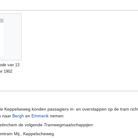
ode van 13
er 1902
 de Keppelseweg konden passagiers in- en overstappen op de tram rich
am naar
Bergh
en
Emmerik
nemen.
etinchem de volgende
Tramwegmaatschappijen
:
omtram Mij., Keppelscheweg.