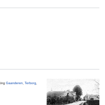
ting
Gaanderen
,
Terborg
,