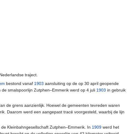
ederlandse traject.
hem
bestond vanaf
1903
aansluiting op de op 30 april geopende
van de smalspoorlijn Zutphen–Emmerik werd op 4 juli
1903
in gebruik
n van de grens aanzienlijk. Hoewel de gemeenten tevreden waren
k. Daarom werd een aangepast tracé voorgesteld, waarbij de lijn
 de Kleinbahngesellschaft Zutphen–Emmerik. In
1909
werd het
unt bereikt en de volledige spoorlijn van 42 kilometer voltooid.