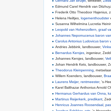
Gerhard Jan Bruijel
, winkelier,
Zed
Edmund Carel Hendrik van Ditzhu
Frederik Otto Theodoor Hajenius, 
Helena Heiltjes,
logementhoudster
e
Susanna Wilhelmina Lucretia Heini
Leopold van Hohenzollern
,
graaf v
Johannes Nepomucenus baron van 
Carolus Antonius Ludovicus baron 
Andries Jebbink, landbouwer,
Vinkw
Bernardus Kersjes
, ingenieur, Zed
Johannes Kersjes, landbouwer,
Vet
Johan Hendrik Kets, landbouwer, 
Theodorus Kleinpenning
, metselaa
Willem Koenders, landbouwer,
Bra
Laurens Meijer
,
rentmeester
, 's-He
Karel Balthazar Anthonius Arnold C
Hermanus Gerhardus van Onna
,
ka
Martinus Reijerkerk
,
predikant
, Ze
Henricus Joannes Roosendaal
,
pas
Jacobus Schikker
,
arts
, 's-Heerenb