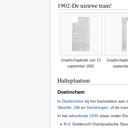
1902-De nieuwe tram!
Graafschapbode van 13
Graafschapb
september 1902
septemb
Halteplaatsen
Doetinchem
In
Doetinchem
bij het tramstation aan
Silvolde
,
Ulft
en
Gendringen
, of de tr
In het
adresboek 1935
staan onder Do
N.V. Geldersch-Overijsselsche Sto