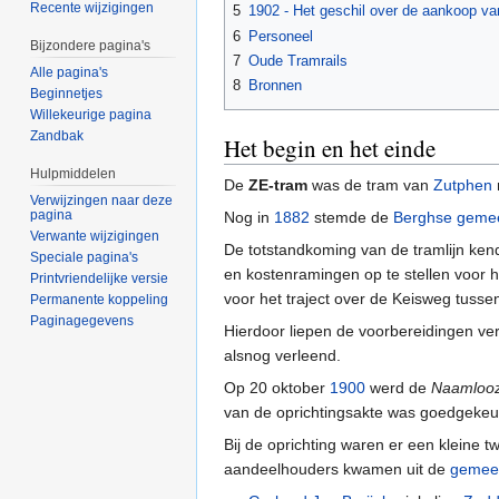
Recente wijzigingen
5
1902 - Het geschil over de aankoop v
6
Personeel
Bijzondere pagina's
7
Oude Tramrails
Alle pagina's
8
Bronnen
Beginnetjes
Willekeurige pagina
Zandbak
Het begin en het einde
Hulpmiddelen
De
ZE-tram
was de tram van
Zutphen
Verwijzingen naar deze
pagina
Nog in
1882
stemde de
Berghse geme
Verwante wijzigingen
De totstandkoming van de tramlijn ke
Speciale pagina's
en kostenramingen op te stellen voor 
Printvriendelijke versie
voor het traject over de Keisweg tuss
Permanente koppeling
Paginagegevens
Hierdoor liepen de voorbereidingen ver
alsnog verleend.
Op 20 oktober
1900
werd de
Naamlooz
van de oprichtingsakte was goedgekeurd 
Bij de oprichting waren er een kleine
aandeelhouders kwamen uit de
gemee