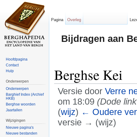
Pagina
Overleg
Lez
Bijdragen aan B
Hoofdpagina
Contact
Berghse Kei
Hulp
Onderwerpen
Versie door
Verre n
Onderwerpen
Barghief Index (Archief
HKB)
om 18:09
(Dode link
Berghse woorden
(
wijz
)
← Oudere ver
Jaartallen
versie → (wijz)
Wijzigingen
Nieuwe pagina's
Ga naar:
navigatie
,
zoeken
Nieuwe bestanden