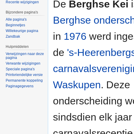
De
Berghse Kei
i
Recente wijzigingen
Bijzondere pagina's
Berghse ondersch
Alle pagina's
Beginnetjes
Willekeurige pagina
in
1976
werd inge
Zandbak
Hulpmiddelen
de
's-Heerenberg
Verwijzingen naar deze
pagina
Verwante wijzigingen
carnavalsverenig
Speciale pagina's
Printvriendelijke versie
Permanente koppeling
Waskupen
. Deze
Paginagegevens
onderscheiding w
sindsdien elk jaar
carnavalsreceptie