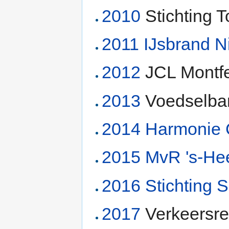
2010
Stichting T
2011
IJsbrand Ni
2012
JCL Montf
2013
Voedselban
2014
Harmonie 
2015
MvR 's-He
2016
Stichting S
2017
Verkeersre