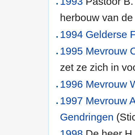
1993
Pastoor B.
herbouw van d
1994
Gelderse F
1995
Mevrouw C.
zet ze zich in vo
1996
Mevrouw W
1997
Mevrouw A
Gendringen
(Sti
1998
De heer H.