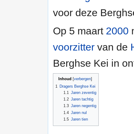
voor deze Berghs
Op 5 maart
2000
voorzitter
van de
Berghse Kei in o
Inhoud
[
verbergen
]
1
Dragers Berghse Kei
1.1
Jaren zeventig
1.2
Jaren tachtig
1.3
Jaren negentig
1.4
Jaren nul
1.5
Jaren tien