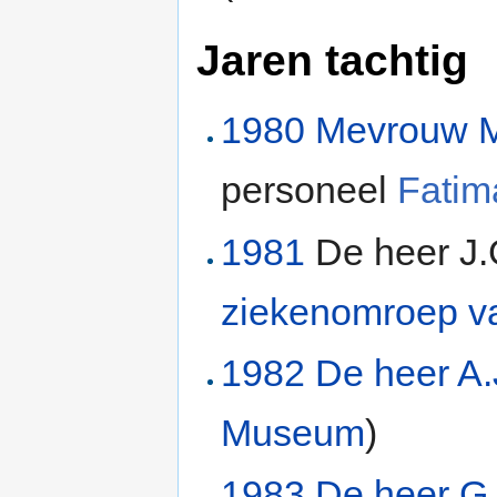
Jaren tachtig
1980
Mevrouw M
personeel
Fatim
1981
De heer J.
ziekenomroep v
1982
De heer A
Museum
)
1983
De heer G.