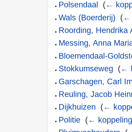
Polsendaal
‎
(
← kopp
Wals (Boerderij)
‎
(
← 
Roording, Hendrika 
Messing, Anna Mari
Bloemendaal-Goldste
Stokkumseweg
‎
(
← 
Garschagen, Carl I
Reuling, Jacob Hein
Dijkhuizen
‎
(
← koppe
Politie
‎
(
← koppelin