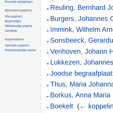
Recente wijzigingen
Reuling, Bernhard 
Bijzondere pagina's
Alle pagina's
Burgers, Johannes 
Beginnetjes
Willekeurige pagina
Immink, Wilhelm Arn
Zandbak
Sonsbeeck, Gerardu
Hulpmiddelen
Speciale pagina's
Venhoven, Johann H
Printvriendelijke versie
Lukkezen, Johanne
Joodse begraafplaat
Thus, Maria Johann
Borkus, Anna Maria
Boekelt
‎
(
← koppeli