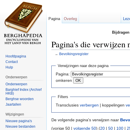
Pagina
Overleg
Lez
Bijdragen
Pagina's die verwijzen 
←
Bevolkingsregister
Hoofdpagina
Ga naar:
navigatie
,
zoeken
Contact
Verwijzingen naar deze pagina
Hulp
Pagina:
Onderwerpen
omkeren
Onderwerpen
Barghief Index (Archief
HKB)
Filters
Berghse woorden
Jaartallen
Transclusies
verbergen
| koppelingen
ve
Wijzigingen
De volgende pagina's verwijzen naar
Bevo
Nieuwe pagina's
Nieuwe bestanden
(vorige 50 |
volgende 50
) (
20
|
50
|
100
|
2