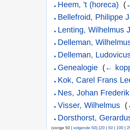
Heem, 't (horeca)
‎
(
Bellefroid, Philippe
Lenting, Wilhelmus
Delleman, Wilhelmu
Delleman, Ludovicu
Genealogie
‎
(
← kopp
Kok, Carel Frans Le
Nes, Johan Frederi
Visser, Wilhelmus
‎
(
Dorsthorst, Gerardu
(vorige 50 |
volgende 50
) (
20
|
50
|
100
|
2