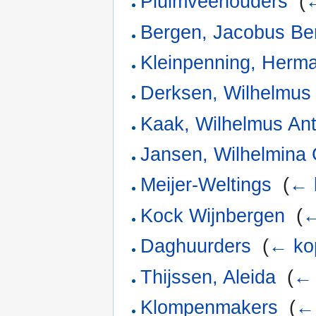
Pluimveehouders
‎
(
←
Bergen, Jacobus Be
Kleinpenning, Herm
Derksen, Wilhelmus
Kaak, Wilhelmus An
Jansen, Wilhelmina
Meijer-Weltings
‎
(
← 
Kock Wijnbergen
‎
(
←
Daghuurders
‎
(
← ko
Thijssen, Aleida
‎
(
← 
Klompenmakers
‎
(
← 