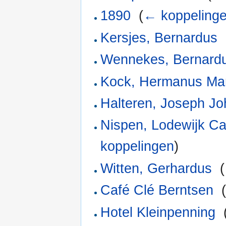
1890
‎
(
← koppeling
Kersjes, Bernardus
‎
Wennekes, Bernard
Kock, Hermanus Mar
Halteren, Joseph Jo
Nispen, Lodewijk Ca
koppelingen
)
Witten, Gerhardus
‎
(
Café Clé Berntsen
‎
Hotel Kleinpenning
‎