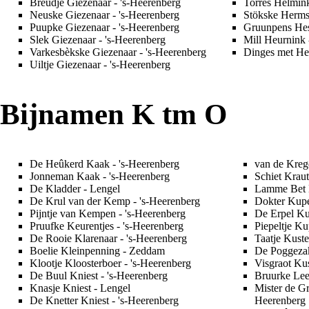
Breudje Giezenaar
- 's-Heerenberg
Torres Helmin
Neuske Giezenaar
- 's-Heerenberg
Stökske Herm
Puupke Giezenaar
- 's-Heerenberg
Gruunpens Hes
Slek Giezenaar
- 's-Heerenberg
Mill Heurnink
Varkesbèkske Giezenaar
- 's-Heerenberg
Dinges met He
Uiltje Giezenaar
- 's-Heerenberg
Bijnamen K tm O
De Heûkerd Kaak
- 's-Heerenberg
van de Kreg
Jonneman Kaak
- 's-Heerenberg
Schiet Kraut
De Kladder
- Lengel
Lamme Bet 
De Krul van der Kemp
- 's-Heerenberg
Dokter Kup
Pijntje van Kempen
- 's-Heerenberg
De Erpel Ku
Pruufke Keurentjes
- 's-Heerenberg
Piepeltje Ku
De Rooie Klarenaar
- 's-Heerenberg
Taatje Kuste
Boelie Kleinpenning
-
Zeddam
De Poggeza
Klootje Kloosterboer
- 's-Heerenberg
Visgraot Ku
De Buul Kniest
- 's-Heerenberg
Bruurke Le
Knasje Kniest
- Lengel
Mister de G
De Knetter Kniest
- 's-Heerenberg
Heerenberg