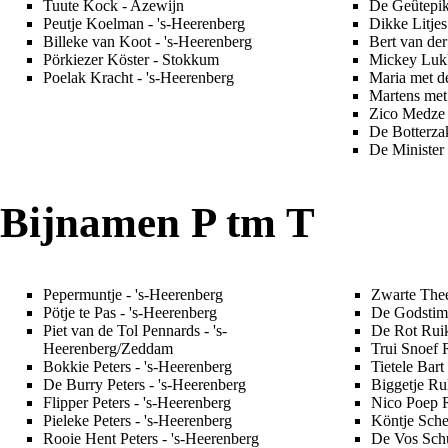
Tuute Kock
- Azewijn
De Geûtepi
Peutje Koelman
- 's-Heerenberg
Dikke Litjes
Billeke van Koot
- 's-Heerenberg
Bert van de
Pörkiezer Köster
- Stokkum
Mickey Luk
Poelak Kracht
- 's-Heerenberg
Maria met d
Martens met 
Zico Medze
De Botterza
De Minister
Bijnamen P tm T
Pepermuntje
- 's-Heerenberg
Zwarte The
Pötje te Pas
- 's-Heerenberg
De Godsti
Piet van de Tol
Pennards - 's-
De Rot Rui
Heerenberg/Zeddam
Trui Snoef 
Bokkie Peters
- 's-Heerenberg
Tietele Bart
De Burry Peters
- 's-Heerenberg
Biggetje Ru
Flipper Peters
- 's-Heerenberg
Nico Poep 
Pieleke Peters
- 's-Heerenberg
Köntje Sche
Rooie Hent Peters
- 's-Heerenberg
De Vos Sch