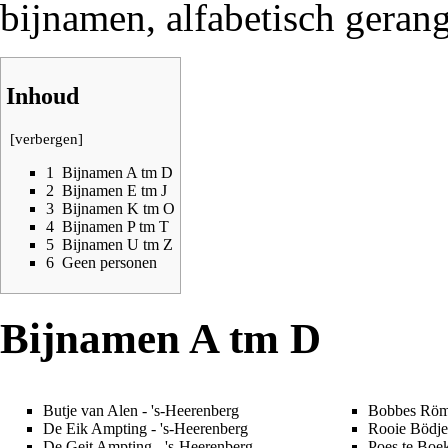
bijnamen, alfabetisch geran
Inhoud
[
verbergen
]
1
Bijnamen A tm D
2
Bijnamen E tm J
3
Bijnamen K tm O
4
Bijnamen P tm T
5
Bijnamen U tm Z
6
Geen personen
Bijnamen A tm D
Butje van Alen
-
's-Heerenberg
Bobbes Röm
De Eik Ampting
- 's-Heerenberg
Rooie Bödje
De Geit Ampting
- 's-Heerenberg
Poes te Boe