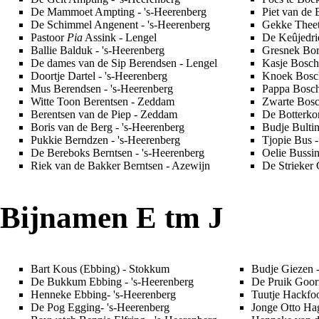
De Mammoet Ampting
- 's-Heerenberg
Piet van de 
De Schimmel Angenent
- 's-Heerenberg
Gekke Thee
Pastoor
Pia
Assink
-
Lengel
De Keûjedrie
Ballie Balduk
- 's-Heerenberg
Gresnek Bo
De dames van de Sip Berendsen
- Lengel
Kasje Bosch
Doortje Dartel
- 's-Heerenberg
Knoek Bosc
Mus Berendsen
- 's-Heerenberg
Pappa Bosc
Witte Toon Berentsen
-
Zeddam
Zwarte Bos
Berentsen van de Piep
- Zeddam
De Botterko
Boris van de Berg
- 's-Heerenberg
Budje Bulti
Pukkie Berndzen
- 's-Heerenberg
Tjopie Bus
-
De Bereboks Berntsen
- 's-Heerenberg
Oelie Bussi
Riek van de Bakker Berntsen
-
Azewijn
De Strieker 
Bijnamen E tm J
Bart Kous (Ebbing)
-
Stokkum
Budje Giezen
-
De Bukkum Ebbing
-
's-Heerenberg
De Pruik Goo
Henneke Ebbing
- 's-Heerenberg
Tuutje Hackfoo
De Pog Egging
- 's-Heerenberg
Jonge Otto H