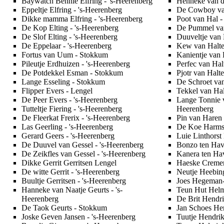
Baywatch Bennie Elfring
- 's-Heerenberg
Henneke van 
Eppeltje Elfring
- 's-Heerenberg
De Cowboy va
Dikke mamma Elfring
- 's-Heerenberg
Poot van Hal
-
De Kop Elting
- 's-Heerenberg
De Pummel va
De Slof Elting
- 's-Heerenberg
Duuveltje van 
De Eppelaar
- 's-Heerenberg
Kew van Halte
Fortus van Uum
- Stokkum
Kanientje van 
Pileutje Erdhuizen
- 's-Heerenberg
Perfec van Hal
De Potdekkel Esman
- Stokkum
Pjotr van Halt
Lange Esseling
- Stokkum
De Schroet van
Flipper Evers
- Lengel
Tekkel van Hal
De Peer Evers
- 's-Heerenberg
Lange Tonnie 
Tutteltje Fiering
- 's-Heerenberg
Heerenberg
De Fleerkat Frerix
- 's-Heerenberg
Pin van Haren
Las Geerling
- 's-Heerenberg
De Koe Harm
Gerard Geers
- 's-Heerenberg
Luie Linthors
De Duuvel van Gessel
- 's-Heerenberg
Bonzo ten Ha
De Zeikfles van Gessel
- 's-Heerenberg
Kanera ten Ha
Dikke Gerrit Gerritsen
Lengel
Haeske Creme
De witte Gerrit
- 's-Heerenberg
Neutje Heebin
Buultje Gerritsen
- 's-Heerenberg
Joes Hegeman
Hanneke van Naatje Geurts
- 's-
Teun Hut Hel
Heerenberg
De Brit Hendr
De Taok Geurts
- Stokkum
Jan Schoes He
Joske Geven Jansen
- 's-Heerenberg
Tuutje Hendri