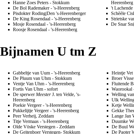
Hanne Zoes Peters
- Stokkum
Heerenberg
De Bol Rademaker
- 's-Heerenberg
't Lachende
Pisdokter Roding|Den 's-Heerenberger
Schèèle Cis
De King Rosendaal
- 's-Heerenberg
Strietske va
Mosje Rosendaal
- 's-Heerenberg
De Snar Sni
Roosje Rosendaal
- 's-Heerenberg
Bijnamen U tm Z
Gabbeltje van Uum
- 's-Heerenberg
Heintje Vet
De Pluum van Uhm
-
Stokkum
Broer Visse
Ventje Van Uhm
- 's-Heerenberg
Fluitende 
Fortis Van Uhm
- sofort
Waorookal
De sperwer
Meester
J. ten Velde
, 's-
Welling va
Heerenberg
Ulk Wellin
Poekie Vergeer
- 's-Heerenberg
Ketje Welli
Pukkelijtje Vergeer
- 's-Heerenberg
Gekke Thee
Peer Verheij
, Zeddam
Lange Jan 
Titje Vermaas
- 's-Heerenberg
Duumke We
Olde Vöske Verstegen
- Zeddam
De Buul W
De Geitenboer Verstegen
- Stokkum
De Paoter 